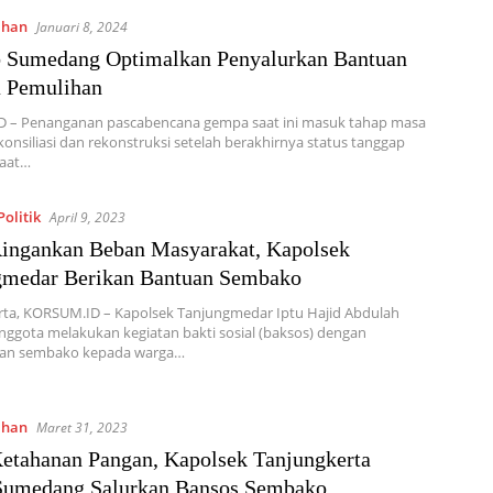
ahan
Januari 8, 2024
 Sumedang Optimalkan Penyalurkan Bantuan
a Pemulihan
 – Penanganan pascabencana gempa saat ini masuk tahap masa
rekonsiliasi dan rekonstruksi setelah berakhirnya status tanggap
Saat…
olitik
April 9, 2023
ingankan Beban Masyarakat, Kapolsek
gmedar Berikan Bantuan Sembako
rta, KORSUM.ID – Kapolsek Tanjungmedar Iptu Hajid Abdulah
ggota melakukan kegiatan bakti sosial (baksos) dengan
an sembako kepada warga…
ahan
Maret 31, 2023
etahanan Pangan, Kapolsek Tanjungkerta
 Sumedang Salurkan Bansos Sembako