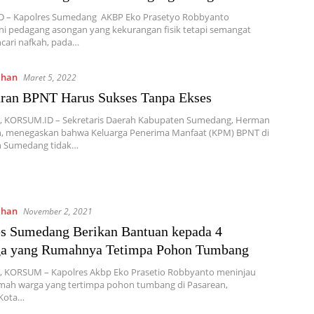
 – Kapolres Sumedang AKBP Eko Prasetyo Robbyanto
i pedagang asongan yang kekurangan fisik tetapi semangat
cari nafkah, pada…
ahan
Maret 5, 2022
ran BPNT Harus Sukses Tanpa Ekses
 KORSUM.ID – Sekretaris Daerah Kabupaten Sumedang, Herman
, menegaskan bahwa Keluarga Penerima Manfaat (KPM) BPNT di
 Sumedang tidak…
ahan
November 2, 2021
s Sumedang Berikan Bantuan kepada 4
ga yang Rumahnya Tetimpa Pohon Tumbang
 KORSUM – Kapolres Akbp Eko Prasetio Robbyanto meninjau
umah warga yang tertimpa pohon tumbang di Pasarean,
Kota…