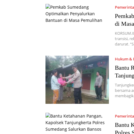
Pemerint
Pemkab
di Mas
KORSUM.ID
transisi, 
darurat. “
Hukum & P
Bantu R
Tanjun
Tanjungke
bersama an
membagik
Pemerint
Bantu K
Polres