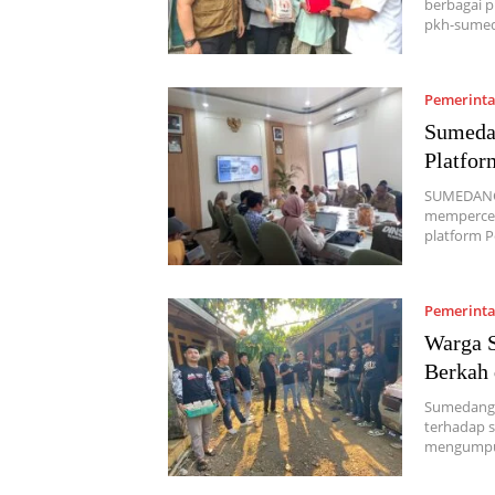
berbagai p
pkh-sumed
Pemerint
Sumedan
Platfor
SUMEDANG,
mempercepa
platform P
Pemerint
Warga S
Berkah 
Sumedang,
terhadap 
mengumpul