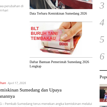
3
wa perubahan di
i-hari
Data Terbaru Kemiskinan Sumedang 2026
4
5
6
Daftar Bantuan Pemerintah Sumedang 2026
Lengkap
Popu
ahan
April 17, 2026
emiskinan Sumedang dan Upaya
anannya
– Pemkab Sumedang terus menekan angka kemiskinan melalui