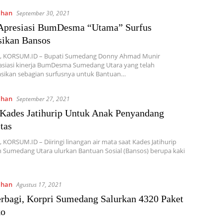
ahan
September 30, 2021
 Apresiasi BumDesma “Utama” Surfus
sikan Bansos
 KORSUM.ID – Bupati Sumedang Donny Ahmad Munir
siasi kinerja BumDesma Sumedang Utara yang telah
sikan sebagian surfusnya untuk Bantuan…
ahan
September 27, 2021
Kades Jatihurip Untuk Anak Penyandang
tas
KORSUM.ID – Diiringi linangan air mata saat Kades Jatihurip
 Sumedang Utara ulurkan Bantuan Sosial (Bansos) berupa kaki
ahan
Agustus 17, 2021
bagi, Korpri Sumedang Salurkan 4320 Paket
ko