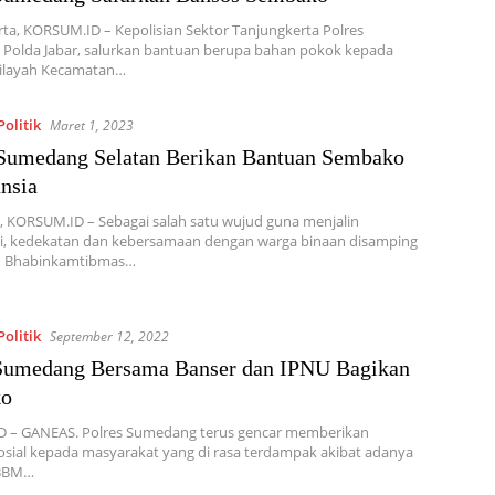
ta, KORSUM.ID – Kepolisian Sektor Tanjungkerta Polres
Polda Jabar, salurkan bantuan berupa bahan pokok kepada
wilayah Kecamatan…
olitik
Maret 1, 2023
Sumedang Selatan Berikan Bantuan Sembako
nsia
 KORSUM.ID – Sebagai salah satu wujud guna menjalin
mi, kedekatan dan kebersamaan dengan warga binaan disamping
in Bhabinkamtibmas…
olitik
September 12, 2022
 Sumedang Bersama Banser dan IPNU Bagikan
ko
 – GANEAS. Polres Sumedang terus gencar memberikan
sial kepada masyarakat yang di rasa terdampak akibat adanya
 BBM…