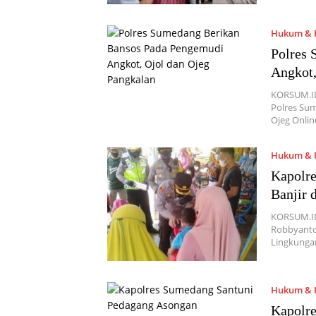
Hukum & P
Polres
Angkot,
KORSUM.ID
Polres Su
Ojeg Onli
Hukum & P
Kapolr
Banjir 
KORSUM.ID
Robbyanto
Lingkunga
Hukum & P
Kapolr