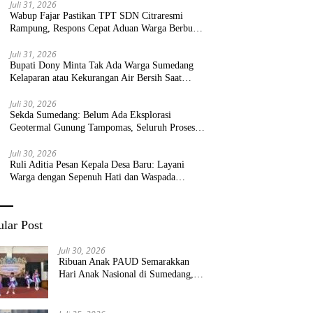
Juli 31, 2026
Wabup Fajar Pastikan TPT SDN Citraresmi
Rampung, Respons Cepat Aduan Warga Berbuah
Hasil
Juli 31, 2026
Bupati Dony Minta Tak Ada Warga Sumedang
Kelaparan atau Kekurangan Air Bersih Saat
Kemarau
Juli 30, 2026
Sekda Sumedang: Belum Ada Eksplorasi
Geotermal Gunung Tampomas, Seluruh Proses
Masih Menjadi Kewenangan Pemerintah Pusat
Juli 30, 2026
Ruli Aditia Pesan Kepala Desa Baru: Layani
Warga dengan Sepenuh Hati dan Waspada
Bencana!
lar Post
Juli 30, 2026
Ribuan Anak PAUD Semarakkan
Hari Anak Nasional di Sumedang,
Kadisdik: Wujudkan Anak Bahagia
dan Sekolah Bersih Sehat