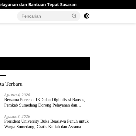
ntuan Tepat Sasaran
President University Buka Beasis
ta Terbaru
Agustus 4, 2026
Bersama Percepat IKD dan Digitalisasi Bansos,
Pemkab Sumedang Dorong Pelayanan dan
Bantuan Tepat Sasaran
Agustus 3, 2026
President University Buka Beasiswa Penuh untuk
Warga Sumedang, Gratis Kuliah dan Asrama