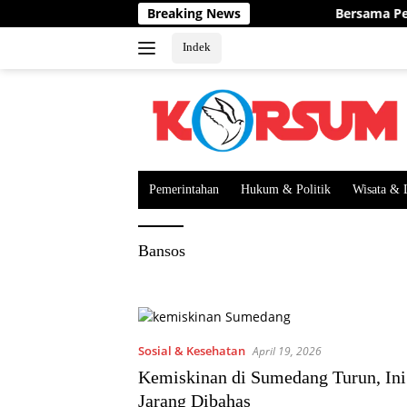
Langsung
Breaking News
Bersama Percepat IKD dan 
ke
konten
Indek
Pemerintahan
Hukum & Politik
Wisata & 
Bansos
Sosial & Kesehatan
April 19, 2026
Kemiskinan di Sumedang Turun, Ini
Jarang Dibahas