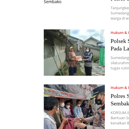
Tanjungker
Sumedang 
warga di 
Hukum & P
Polsek 
Pada La
Sumedang,
silaturah
tugas rut
Hukum & P
Polres
Semba
KORSUM.ID
Bantuan So
kenaikan