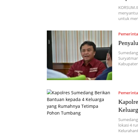
KORSUM.ID
menyantun
untuk men
Pemerint
Penyalu
Sumedang,
Suryatman
Kabupaten
Pemerint
Kapolre
Keluar
Sumedang,
lokasi 4 r
Kelurahan