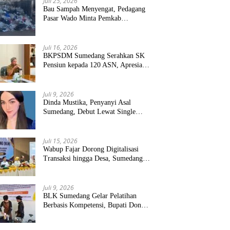
Juli 25, 2026
Bau Sampah Menyengat, Pedagang
Pasar Wado Minta Pemkab
Sumedang Benahi Pengelolaan
Juli 16, 2026
BKPSDM Sumedang Serahkan SK
Pensiun kepada 120 ASN, Apresiasi
Pengabdian Puluhan Tahun
Juli 9, 2026
Dinda Mustika, Penyanyi Asal
Sumedang, Debut Lewat Single
“Kau Teristimewa”
Juli 15, 2026
Wabup Fajar Dorong Digitalisasi
Transaksi hingga Desa, Sumedang
Targetkan Perluasan QRIS dan
ETPD
Juli 9, 2026
BLK Sumedang Gelar Pelatihan
Berbasis Kompetensi, Bupati Dony
Targetkan Peserta Langsung Terserap
Kerja