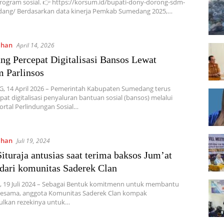
rogram sosial. 👉 https://korsum.id/bupati-dony-dorong-sdm-
ang/ Berdasarkan data kinerja Pemkab Sumedang 2025,…
ahan
April 14, 2026
g Percepat Digitalisasi Bansos Lewat
m Parlinsos
 14 April 2026 – Pemerintah Kabupaten Sumedang terus
t digitalisasi penyaluran bantuan sosial (bansos) melalui
ortal Perlindungan Sosial…
ahan
Juli 19, 2024
ituraja antusias saat terima baksos Jum’at
dari komunitas Saderek Clan
 19 Juli 2024 – Sebagai Bentuk komitmenn untuk membantu
sesama, anggota Komunitas Saderek Clan kompak
kan rezekinya untuk…