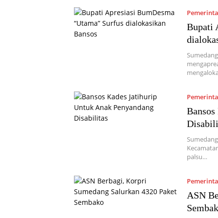
Pemerint
Bupati
dialoka
Sumedang,
mengaprea
mengaloka
Pemerint
Bansos 
Disabili
Sumedang, 
Kecamatan
palsu…
Pemerint
ASN Ber
Semba