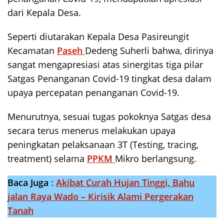
dari Kepala Desa.
Seperti diutarakan Kepala Desa Pasireungit
Kecamatan
Paseh
Dedeng Suherli bahwa, dirinya
sangat mengapresiasi atas sinergitas tiga pilar
Satgas Penanganan Covid-19 tingkat desa dalam
upaya percepatan penanganan Covid-19.
Menurutnya, sesuai tugas pokoknya Satgas desa
secara terus menerus melakukan upaya
peningkatan pelaksanaan 3T (Testing, tracing,
treatment) selama
PPKM
Mikro berlangsung.
Baca Juga
:
Akibat Curah Hujan Tinggi, Bahu
jalan Raya Wado – Kirisik Alami Pergerakan
Tanah