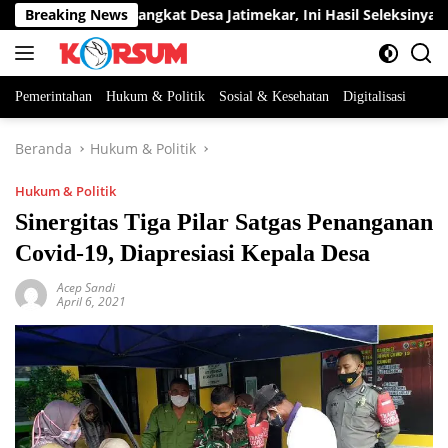
Langsung
a Jabatan Perangkat Desa Jatimekar, Ini Hasil Seleksinya
Breaking News
ke
konten
Pemerintahan
Hukum & Politik
Sosial & Kesehatan
Digitalisasi
Beranda
Hukum & Politik
Hukum & Politik
Sinergitas Tiga Pilar Satgas Penanganan
Covid-19, Diapresiasi Kepala Desa
Acep Sandi
April 6, 2021