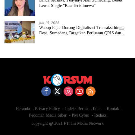
Dinda Mustika, Penyanyi Asal Sumedang, Debut
Lewat Single “Kau Teristimewa”
Juli 15, 2026
Wabup Fajar Dorong Digitalisasi Transaksi hingga
Desa, Sumedang Targetkan Perluasan QRIS dan
ETPD
Beranda
Privacy Policy
Indeks Berita
Iklan
Kontak
Pedoman Media Siber
PM Cyber
Redaksi
copyright @ 2021 PT. Ini Media Network