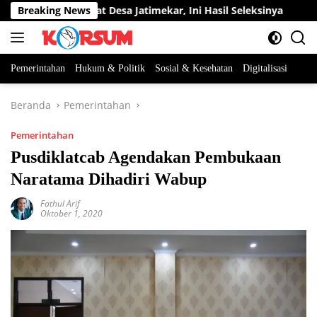
Langsung
tan Perangkat Desa Jatimekar, Ini Hasil Seleksinya
Breaking News
DPRD
ke
konten
Pemerintahan
Hukum & Politik
Sosial & Kesehatan
Digitalisasi
Beranda
Pemerintahan
Pemerintahan
Pusdiklatcab Agendakan Pembukaan
Naratama Dihadiri Wabup
Fathul Arif
Oktober 1, 2020