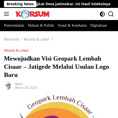
Langsung
Jabatan Perangkat Desa Jatimekar, Ini Hasil Seleksinya
Breaking News
ke
konten
Pemerintahan
Hukum & Politik
Sosial & Kesehatan
Digitalisasi
Beranda
Wisata & Lokal
Wisata & Lokal
Mewujudkan Visi Geopark Lembah
Cisaar – Jatigede Melalui Usulan Logo
Baru
Mako
Maret 29, 2024