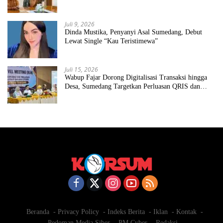
Juli 9, 2026
Dinda Mustika, Penyanyi Asal Sumedang, Debut
Lewat Single “Kau Teristimewa”
Juli 15, 2026
Wabup Fajar Dorong Digitalisasi Transaksi hingga
Desa, Sumedang Targetkan Perluasan QRIS dan
ETPD
Beranda
Privacy Policy
Indeks Berita
Iklan
Kontak
Pedoman Media Siber
PM Cyber
Redaksi