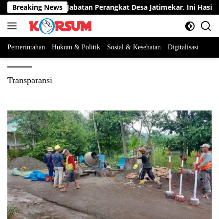
Langsung
rta Berebut Dua Jabatan Perangkat Desa Jatimekar, Ini Hasil Sel
Breaking News
ke
konten
Pemerintahan
Hukum & Politik
Sosial & Kesehatan
Digitalisasi
Transparansi