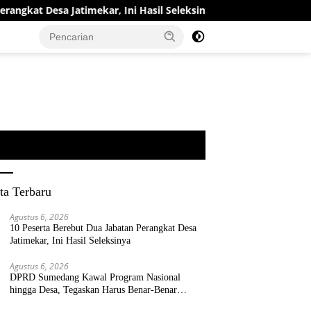
t Desa Jatimekar, Ini Hasil Seleksinya
DPRD Sumedang K
ta Terbaru
Agustus 6, 2026
10 Peserta Berebut Dua Jabatan Perangkat Desa
Jatimekar, Ini Hasil Seleksinya
Agustus 6, 2026
DPRD Sumedang Kawal Program Nasional
hingga Desa, Tegaskan Harus Benar-Benar
Berpihak kepada Rakyat