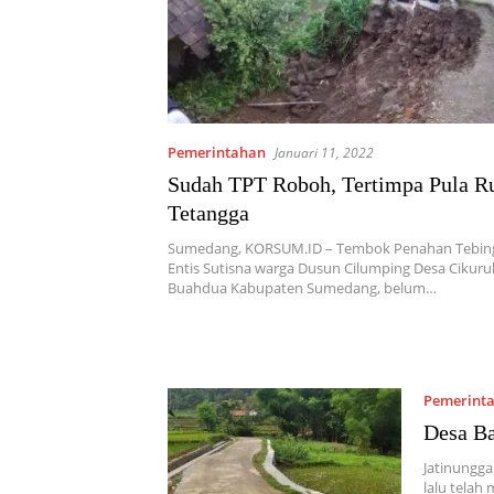
Pemerintahan
Januari 11, 2022
Sudah TPT Roboh, Tertimpa Pula 
Tetangga
Sumedang, KORSUM.ID – Tembok Penahan Tebing 
Entis Sutisna warga Dusun Cilumping Desa Ciku
Buahdua Kabupaten Sumedang, belum…
Pemerint
Desa Ba
Jatinungga
lalu telah