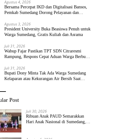
Agustus 4, 2026
Bersama Percepat IKD dan Digitalisasi Bansos,
Pemkab Sumedang Dorong Pelayanan dan
Bantuan Tepat Sasaran
Agustus 3, 2026
President University Buka Beasiswa Penuh untuk
Warga Sumedang, Gratis Kuliah dan Asrama
Juli 31, 2026
Wabup Fajar Pastikan TPT SDN Citraresmi
Rampung, Respons Cepat Aduan Warga Berbuah
Hasil
Juli 31, 2026
Bupati Dony Minta Tak Ada Warga Sumedang
Kelaparan atau Kekurangan Air Bersih Saat
Kemarau
lar Post
Juli 30, 2026
Ribuan Anak PAUD Semarakkan
Hari Anak Nasional di Sumedang,
Kadisdik: Wujudkan Anak Bahagia
dan Sekolah Bersih Sehat