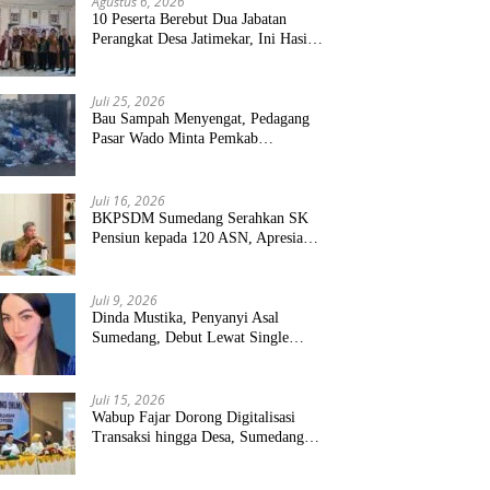
Agustus 6, 2026
10 Peserta Berebut Dua Jabatan
Perangkat Desa Jatimekar, Ini Hasil
Seleksinya
Juli 25, 2026
Bau Sampah Menyengat, Pedagang
Pasar Wado Minta Pemkab
Sumedang Benahi Pengelolaan
Juli 16, 2026
BKPSDM Sumedang Serahkan SK
Pensiun kepada 120 ASN, Apresiasi
Pengabdian Puluhan Tahun
Juli 9, 2026
Dinda Mustika, Penyanyi Asal
Sumedang, Debut Lewat Single
“Kau Teristimewa”
Juli 15, 2026
Wabup Fajar Dorong Digitalisasi
Transaksi hingga Desa, Sumedang
Targetkan Perluasan QRIS dan
ETPD