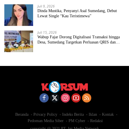
Juli 9, 2026
Dinda Mustika, Penyanyi Asal Sumedang, Debut
Lewat Single “Kau Teristimewa”
Juli 15, 2026
Wabup Fajar Dorong Digitalisasi Transaksi hingga
Desa, Sumedang Targetkan Perluasan QRIS dan
ETPD
Beranda
Privacy Policy
Indeks Berita
Iklan
Kontak
Pedoman Media Siber
PM Cyber
Redaksi
copyright @ 2021 PT. Ini Media Network