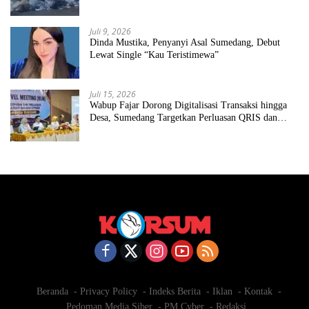
Juli 9, 2026
Dinda Mustika, Penyanyi Asal Sumedang, Debut
Lewat Single “Kau Teristimewa”
Juli 15, 2026
Wabup Fajar Dorong Digitalisasi Transaksi hingga
Desa, Sumedang Targetkan Perluasan QRIS dan
ETPD
Beranda
Privacy Policy
Indeks Berita
Iklan
Kontak
Pedoman Media Siber
PM Cyber
Redaksi