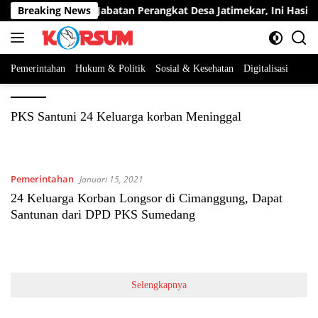
Langsung
erta Berebut Dua Jabatan Perangkat Desa Jatimekar, Ini Hasil Se
Breaking News
ke
konten
Pemerintahan
Hukum & Politik
Sosial & Kesehatan
Digitalisasi
PKS Santuni 24 Keluarga korban Meninggal
Pemerintahan
Januari 15, 2021
24 Keluarga Korban Longsor di Cimanggung, Dapat
Santunan dari DPD PKS Sumedang
Selengkapnya