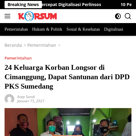
Langsung
Minta ASN Percepat Digitalisasi Perlinsos
Breaking News
10 Peserta B
ke
konten
Pemerintahan
Hukum & Politik
Sosial & Kesehatan
Digitalisasi
Beranda
Pemerintahan
Pemerintahan
24 Keluarga Korban Longsor di
Cimanggung, Dapat Santunan dari DPD
PKS Sumedang
Acep Sandi
Januari 15, 2021