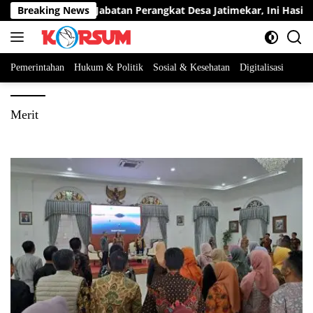
Langsung
rta Berebut Dua Jabatan Perangkat Desa Jatimekar, Ini Hasil Sel
Breaking News
ke
konten
Pemerintahan
Hukum & Politik
Sosial & Kesehatan
Digitalisasi
Merit