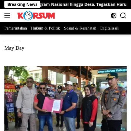
Langsung
ang Kawal Program Nasional hingga Desa, Tegaskan Harus Bena
Breaking News
ke
konten
Pemerintahan
Hukum & Politik
Sosial & Kesehatan
Digitalisasi
May Day