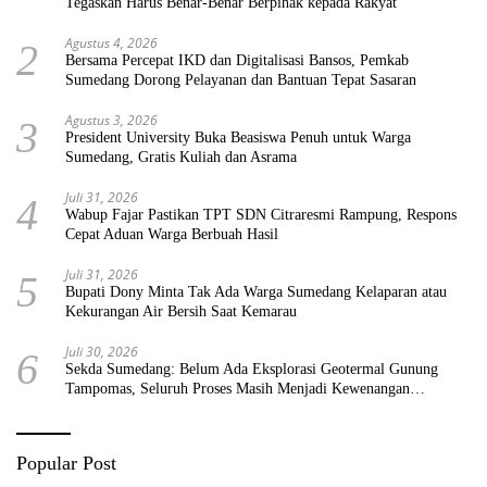
Tegaskan Harus Benar-Benar Berpihak kepada Rakyat
Agustus 4, 2026
2
Bersama Percepat IKD dan Digitalisasi Bansos, Pemkab
Sumedang Dorong Pelayanan dan Bantuan Tepat Sasaran
Agustus 3, 2026
3
President University Buka Beasiswa Penuh untuk Warga
Sumedang, Gratis Kuliah dan Asrama
Juli 31, 2026
4
Wabup Fajar Pastikan TPT SDN Citraresmi Rampung, Respons
Cepat Aduan Warga Berbuah Hasil
Juli 31, 2026
5
Bupati Dony Minta Tak Ada Warga Sumedang Kelaparan atau
Kekurangan Air Bersih Saat Kemarau
Juli 30, 2026
6
Sekda Sumedang: Belum Ada Eksplorasi Geotermal Gunung
Tampomas, Seluruh Proses Masih Menjadi Kewenangan
Pemerintah Pusat
Popular Post