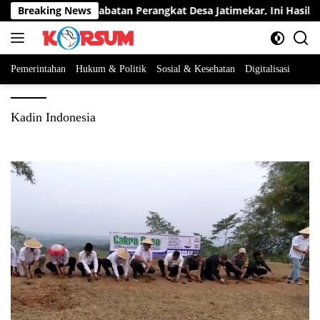
Langsung
rta Berebut Dua Jabatan Perangkat Desa Jatimekar, Ini Hasil Sele
Breaking News
ke
konten
Pemerintahan
Hukum & Politik
Sosial & Kesehatan
Digitalisasi
Kadin Indonesia