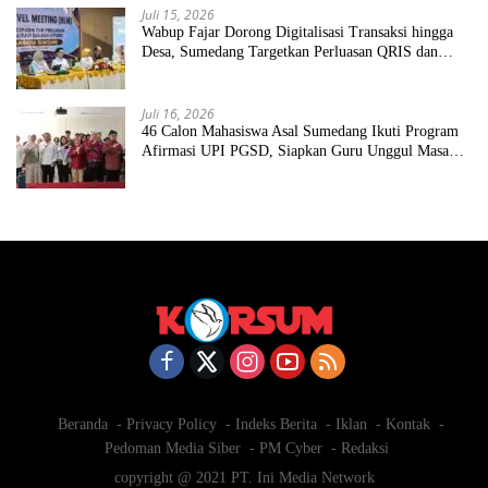
Juli 15, 2026
Wabup Fajar Dorong Digitalisasi Transaksi hingga
Desa, Sumedang Targetkan Perluasan QRIS dan
ETPD
Juli 16, 2026
46 Calon Mahasiswa Asal Sumedang Ikuti Program
Afirmasi UPI PGSD, Siapkan Guru Unggul Masa
Depan
Beranda
Privacy Policy
Indeks Berita
Iklan
Kontak
Pedoman Media Siber
PM Cyber
Redaksi
copyright @ 2021 PT. Ini Media Network