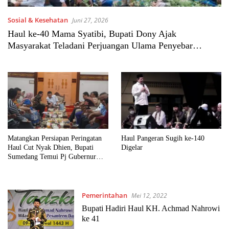
Sosial & Kesehatan
Juni 27, 2026
Haul ke-40 Mama Syatibi, Bupati Dony Ajak
Masyarakat Teladani Perjuangan Ulama Penyebar
Dakwah di Sumedang
Matangkan Persiapan Peringatan
Haul Pangeran Sugih ke-140
Haul Cut Nyak Dhien, Bupati
Digelar
Sumedang Temui Pj Gubernur
Aceh
Pemerintahan
Mei 12, 2022
Bupati Hadiri Haul KH. Achmad Nahrowi
ke 41