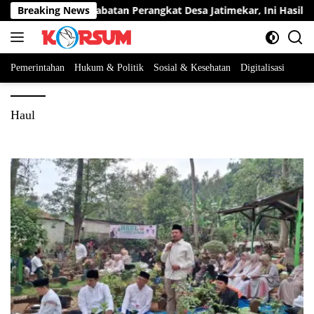
Langsung
ta Berebut Dua Jabatan Perangkat Desa Jatimekar, Ini Hasil Selek
Breaking News
ke
konten
Pemerintahan
Hukum & Politik
Sosial & Kesehatan
Digitalisasi
Haul