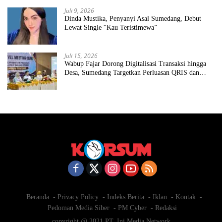
Juli 9, 2026
Dinda Mustika, Penyanyi Asal Sumedang, Debut
Lewat Single “Kau Teristimewa”
Juli 15, 2026
Wabup Fajar Dorong Digitalisasi Transaksi hingga
Desa, Sumedang Targetkan Perluasan QRIS dan
ETPD
Beranda
Privacy Policy
Indeks Berita
Iklan
Kontak
Pedoman Media Siber
PM Cyber
Redaksi
copyright @ 2021 PT. Ini Media Network