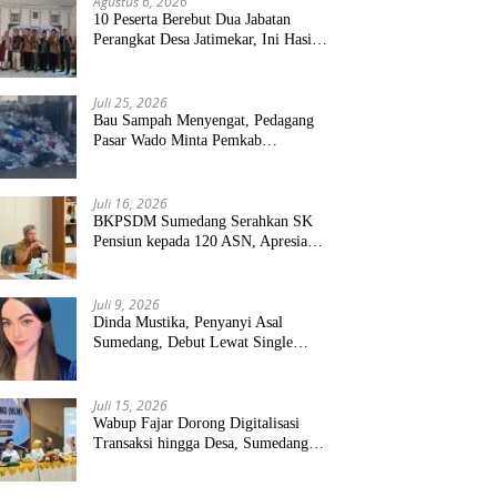
Agustus 6, 2026
10 Peserta Berebut Dua Jabatan
Perangkat Desa Jatimekar, Ini Hasil
Seleksinya
Juli 25, 2026
Bau Sampah Menyengat, Pedagang
Pasar Wado Minta Pemkab
Sumedang Benahi Pengelolaan
Juli 16, 2026
BKPSDM Sumedang Serahkan SK
Pensiun kepada 120 ASN, Apresiasi
Pengabdian Puluhan Tahun
Juli 9, 2026
Dinda Mustika, Penyanyi Asal
Sumedang, Debut Lewat Single
“Kau Teristimewa”
Juli 15, 2026
Wabup Fajar Dorong Digitalisasi
Transaksi hingga Desa, Sumedang
Targetkan Perluasan QRIS dan
ETPD