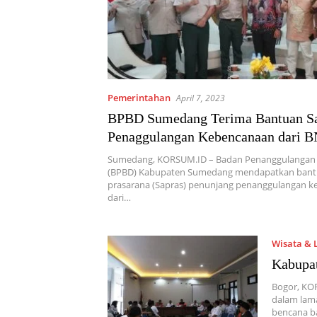
Pemerintahan
April 7, 2023
BPBD Sumedang Terima Bantuan S
Penaggulangan Kebencanaan dari 
Sumedang, KORSUM.ID – Badan Penanggulangan
(BPBD) Kabupaten Sumedang mendapatkan bant
prasarana (Sapras) penunjang penanggulangan 
dari…
Wisata & 
Kabupat
Bogor, KO
dalam lam
bencana ba