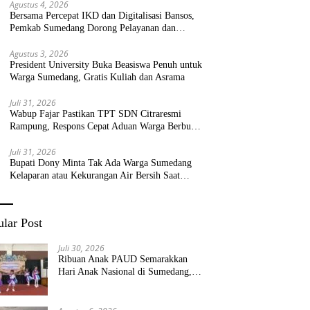
Agustus 4, 2026
Bersama Percepat IKD dan Digitalisasi Bansos,
Pemkab Sumedang Dorong Pelayanan dan
Bantuan Tepat Sasaran
Agustus 3, 2026
President University Buka Beasiswa Penuh untuk
Warga Sumedang, Gratis Kuliah dan Asrama
Juli 31, 2026
Wabup Fajar Pastikan TPT SDN Citraresmi
Rampung, Respons Cepat Aduan Warga Berbuah
Hasil
Juli 31, 2026
Bupati Dony Minta Tak Ada Warga Sumedang
Kelaparan atau Kekurangan Air Bersih Saat
Kemarau
lar Post
Juli 30, 2026
Ribuan Anak PAUD Semarakkan
Hari Anak Nasional di Sumedang,
Kadisdik: Wujudkan Anak Bahagia
dan Sekolah Bersih Sehat