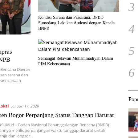
3
Kondisi Sarana dan Prasarana, BPBD
Sumedang Lakukan Audensi dengan Kepala
4
BNPB
5
apras
Semangat Relawan Muhammadiyah Dalam
BNPB
PIM Kebencanaan
6
 Bencana Daerah
uan sarana dan
kebencanaan
Popu
Lokal
Januari 17, 2020
en Bogor Perpanjang Status Tanggap Darurat
RSUM.id – Badan Nasional Penanggulangan Bencana (BNPB)
annya merilis perpanjangan waktu tanggap darurat untuk
njir dan longsor…