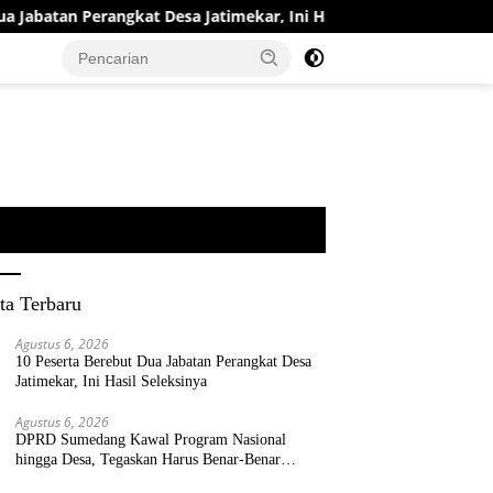
atan Perangkat Desa Jatimekar, Ini Hasil Seleksinya
DPR
ta Terbaru
Agustus 6, 2026
10 Peserta Berebut Dua Jabatan Perangkat Desa
Jatimekar, Ini Hasil Seleksinya
Agustus 6, 2026
DPRD Sumedang Kawal Program Nasional
hingga Desa, Tegaskan Harus Benar-Benar
Berpihak kepada Rakyat