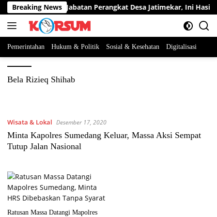
Langsung
erta Berebut Dua Jabatan Perangkat Desa Jatimekar, Ini Hasil Se
Breaking News
ke
konten
Pemerintahan
Hukum & Politik
Sosial & Kesehatan
Digitalisasi
Bela Rizieq Shihab
Wisata & Lokal
Desember 17, 2020
Minta Kapolres Sumedang Keluar, Massa Aksi Sempat
Tutup Jalan Nasional
Ratusan Massa Datangi Mapolres