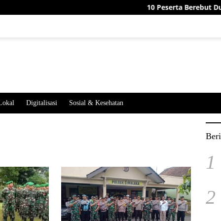
10 Peserta Berebut Dua Jab
Lokal
Digitalisasi
Sosial & Kesehatan
Beri
1
2