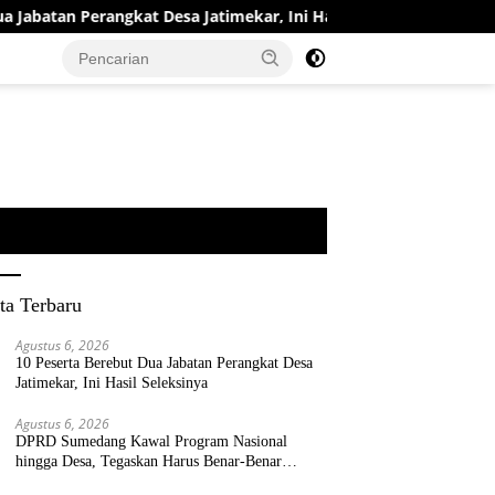
atan Perangkat Desa Jatimekar, Ini Hasil Seleksinya
DPR
ta Terbaru
Agustus 6, 2026
10 Peserta Berebut Dua Jabatan Perangkat Desa
Jatimekar, Ini Hasil Seleksinya
Agustus 6, 2026
DPRD Sumedang Kawal Program Nasional
hingga Desa, Tegaskan Harus Benar-Benar
Berpihak kepada Rakyat