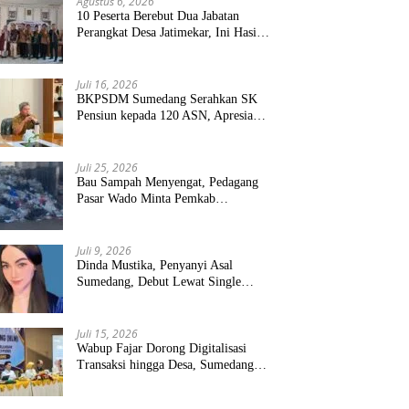
Agustus 6, 2026
10 Peserta Berebut Dua Jabatan
Perangkat Desa Jatimekar, Ini Hasil
Seleksinya
Juli 16, 2026
BKPSDM Sumedang Serahkan SK
Pensiun kepada 120 ASN, Apresiasi
Pengabdian Puluhan Tahun
Juli 25, 2026
Bau Sampah Menyengat, Pedagang
Pasar Wado Minta Pemkab
Sumedang Benahi Pengelolaan
Juli 9, 2026
Dinda Mustika, Penyanyi Asal
Sumedang, Debut Lewat Single
“Kau Teristimewa”
Juli 15, 2026
Wabup Fajar Dorong Digitalisasi
Transaksi hingga Desa, Sumedang
Targetkan Perluasan QRIS dan
ETPD