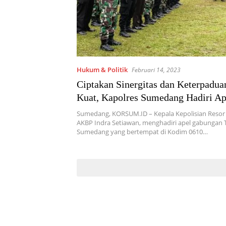
Hukum & Politik
Februari 14, 2023
Ciptakan Sinergitas dan Keterpadua
Kuat, Kapolres Sumedang Hadiri Ap
Gabungan
Sumedang, KORSUM.ID – Kepala Kepolisian Reso
AKBP Indra Setiawan, menghadiri apel gabungan T
Sumedang yang bertempat di Kodim 0610…