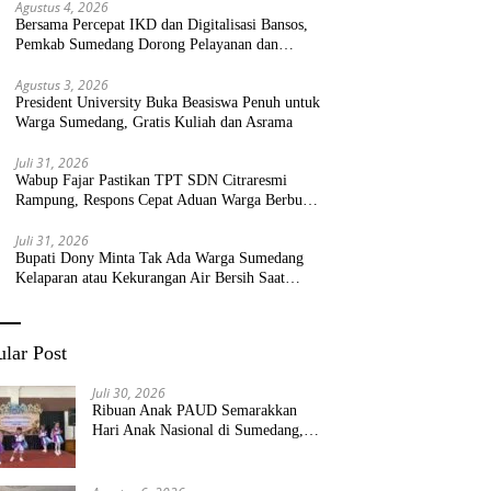
Agustus 4, 2026
Bersama Percepat IKD dan Digitalisasi Bansos,
Pemkab Sumedang Dorong Pelayanan dan
Bantuan Tepat Sasaran
Agustus 3, 2026
President University Buka Beasiswa Penuh untuk
Warga Sumedang, Gratis Kuliah dan Asrama
Juli 31, 2026
Wabup Fajar Pastikan TPT SDN Citraresmi
Rampung, Respons Cepat Aduan Warga Berbuah
Hasil
Juli 31, 2026
Bupati Dony Minta Tak Ada Warga Sumedang
Kelaparan atau Kekurangan Air Bersih Saat
Kemarau
lar Post
Juli 30, 2026
Ribuan Anak PAUD Semarakkan
Hari Anak Nasional di Sumedang,
Kadisdik: Wujudkan Anak Bahagia
dan Sekolah Bersih Sehat