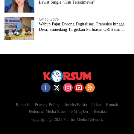
Lewat Single “Kau Teristimewa”
Juli 15, 2026
Wabup Fajar Dorong Digitalisasi Transaksi hingga
Desa, Sumedang Targetkan Perluasan QRIS dan
ETPD
Beranda
Privacy Policy
Indeks Berita
Iklan
Kontak
Pedoman Media Siber
PM Cyber
Redaksi
copyright @ 2021 PT. Ini Media Network