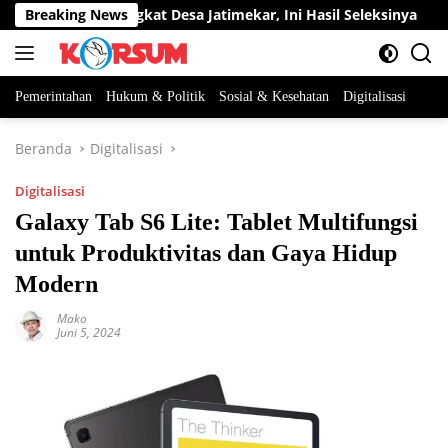
Langsung
Jabatan Perangkat Desa Jatimekar, Ini Hasil Seleksinya
Breaking News
ke
konten
Pemerintahan
Hukum & Politik
Sosial & Kesehatan
Digitalisasi
Beranda
Digitalisasi
Digitalisasi
Galaxy Tab S6 Lite: Tablet Multifungsi
untuk Produktivitas dan Gaya Hidup
Modern
Mako
Juni 5, 2024