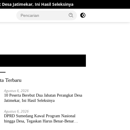
r, Ini Hasil Seleksinya
DPRD Sumedang Kawal Program N
ta Terbaru
Agustus 6, 2026
10 Peserta Berebut Dua Jabatan Perangkat Desa
Jatimekar, Ini Hasil Seleksinya
Agustus 6, 2026
DPRD Sumedang Kawal Program Nasional
hingga Desa, Tegaskan Harus Benar-Benar
Berpihak kepada Rakyat