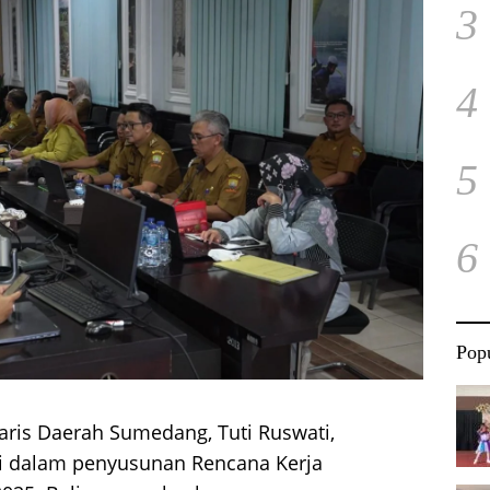
3
4
5
6
Popu
taris Daerah Sumedang, Tuti Ruswati,
i dalam penyusunan Rencana Kerja