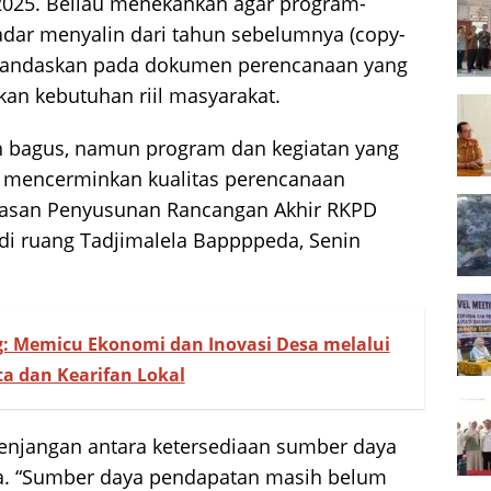
2025. Beliau menekankan agar program-
adar menyalin dari tahun sebelumnya (copy-
erlandaskan pada dokumen perencanaan yang
kan kebutuhan riil masyarakat.
ah bagus, namun program dan kegiatan yang
lu mencerminkan kualitas perencanaan
ahasan Penyusunan Rancangan Akhir RKPD
i ruang Tadjimalela Bappppeda, Senin
 Memicu Ekonomi dan Inovasi Desa melalui
ta dan Kearifan Lokal
senjangan antara ketersediaan sumber daya
a. “Sumber daya pendapatan masih belum