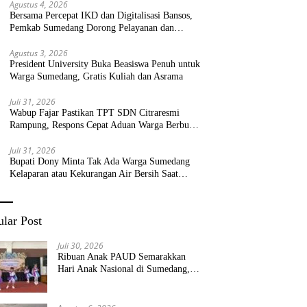
Agustus 4, 2026
Bersama Percepat IKD dan Digitalisasi Bansos,
Pemkab Sumedang Dorong Pelayanan dan
Bantuan Tepat Sasaran
Agustus 3, 2026
President University Buka Beasiswa Penuh untuk
Warga Sumedang, Gratis Kuliah dan Asrama
Juli 31, 2026
Wabup Fajar Pastikan TPT SDN Citraresmi
Rampung, Respons Cepat Aduan Warga Berbuah
Hasil
Juli 31, 2026
Bupati Dony Minta Tak Ada Warga Sumedang
Kelaparan atau Kekurangan Air Bersih Saat
Kemarau
lar Post
Juli 30, 2026
Ribuan Anak PAUD Semarakkan
Hari Anak Nasional di Sumedang,
Kadisdik: Wujudkan Anak Bahagia
dan Sekolah Bersih Sehat