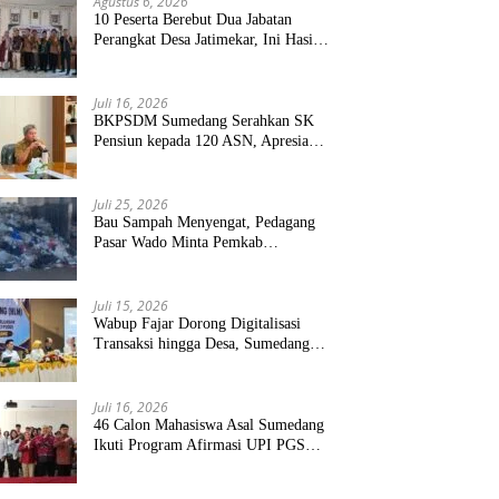
Agustus 6, 2026
10 Peserta Berebut Dua Jabatan
Perangkat Desa Jatimekar, Ini Hasil
Seleksinya
Juli 16, 2026
BKPSDM Sumedang Serahkan SK
Pensiun kepada 120 ASN, Apresiasi
Pengabdian Puluhan Tahun
Juli 25, 2026
Bau Sampah Menyengat, Pedagang
Pasar Wado Minta Pemkab
Sumedang Benahi Pengelolaan
Juli 15, 2026
Wabup Fajar Dorong Digitalisasi
Transaksi hingga Desa, Sumedang
Targetkan Perluasan QRIS dan
ETPD
Juli 16, 2026
46 Calon Mahasiswa Asal Sumedang
Ikuti Program Afirmasi UPI PGSD,
Siapkan Guru Unggul Masa Depan