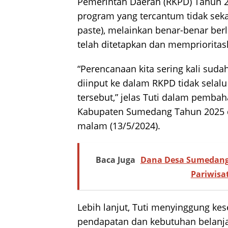
Pemerintah Daerah (RKPD) Tahun 
program yang tercantum tidak sek
paste), melainkan benar-benar b
telah ditetapkan dan memprioritas
“Perencanaan kita sering kali sud
diinput ke dalam RKPD tidak sela
tersebut,” jelas Tuti dalam pemb
Kabupaten Sumedang Tahun 2025 d
malam (13/5/2024).
Baca Juga
Dana Desa Sumedang:
Pariwisa
Lebih lanjut, Tuti menyinggung ke
pendapatan dan kebutuhan belanj