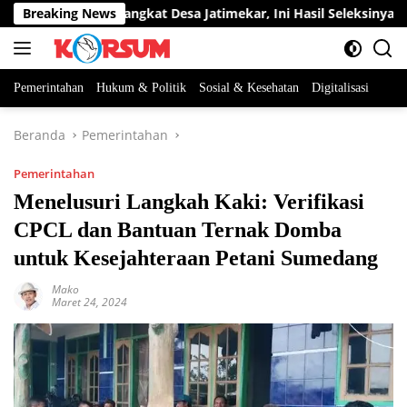
Langsung
a Jabatan Perangkat Desa Jatimekar, Ini Hasil Seleksinya
Breaking News
ke
konten
Pemerintahan
Hukum & Politik
Sosial & Kesehatan
Digitalisasi
Beranda
Pemerintahan
Pemerintahan
Menelusuri Langkah Kaki: Verifikasi
CPCL dan Bantuan Ternak Domba
untuk Kesejahteraan Petani Sumedang
Mako
Maret 24, 2024