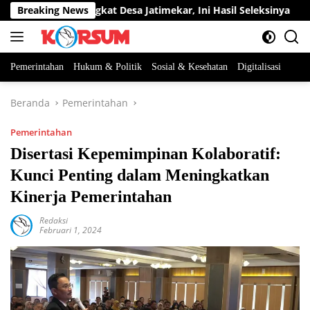
Langsung
Jabatan Perangkat Desa Jatimekar, Ini Hasil Seleksinya
Breaking News
D
ke
konten
Pemerintahan
Hukum & Politik
Sosial & Kesehatan
Digitalisasi
Beranda
Pemerintahan
Pemerintahan
Disertasi Kepemimpinan Kolaboratif:
Kunci Penting dalam Meningkatkan
Kinerja Pemerintahan
Redaksi
Februari 1, 2024