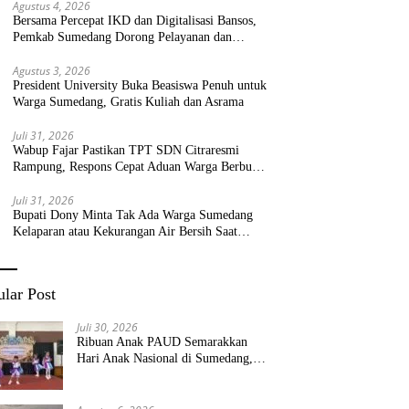
Agustus 4, 2026
Bersama Percepat IKD dan Digitalisasi Bansos,
Pemkab Sumedang Dorong Pelayanan dan
Bantuan Tepat Sasaran
Agustus 3, 2026
President University Buka Beasiswa Penuh untuk
Warga Sumedang, Gratis Kuliah dan Asrama
Juli 31, 2026
Wabup Fajar Pastikan TPT SDN Citraresmi
Rampung, Respons Cepat Aduan Warga Berbuah
Hasil
Juli 31, 2026
Bupati Dony Minta Tak Ada Warga Sumedang
Kelaparan atau Kekurangan Air Bersih Saat
Kemarau
lar Post
Juli 30, 2026
Ribuan Anak PAUD Semarakkan
Hari Anak Nasional di Sumedang,
Kadisdik: Wujudkan Anak Bahagia
dan Sekolah Bersih Sehat