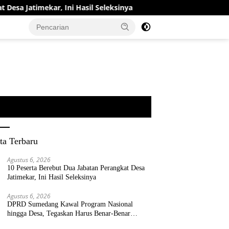
atimekar, Ini Hasil Seleksinya
DPRD Sumedang Kawal Pro
ta Terbaru
Agustus 6, 2026
10 Peserta Berebut Dua Jabatan Perangkat Desa
Jatimekar, Ini Hasil Seleksinya
Agustus 6, 2026
DPRD Sumedang Kawal Program Nasional
hingga Desa, Tegaskan Harus Benar-Benar
Berpihak kepada Rakyat