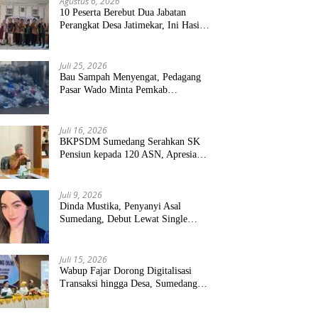
Agustus 6, 2026
10 Peserta Berebut Dua Jabatan
Perangkat Desa Jatimekar, Ini Hasil
Seleksinya
Juli 25, 2026
Bau Sampah Menyengat, Pedagang
Pasar Wado Minta Pemkab
Sumedang Benahi Pengelolaan
Juli 16, 2026
BKPSDM Sumedang Serahkan SK
Pensiun kepada 120 ASN, Apresiasi
Pengabdian Puluhan Tahun
Juli 9, 2026
Dinda Mustika, Penyanyi Asal
Sumedang, Debut Lewat Single
“Kau Teristimewa”
Juli 15, 2026
Wabup Fajar Dorong Digitalisasi
Transaksi hingga Desa, Sumedang
Targetkan Perluasan QRIS dan
ETPD