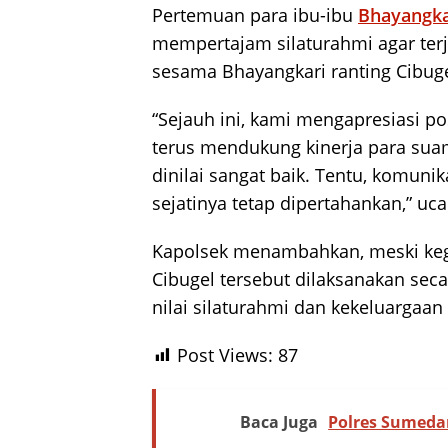
Pertemuan para ibu-ibu
Bhayangka
mempertajam silaturahmi agar terj
sesama Bhayangkari ranting Cibuge
“Sejauh ini, kami mengapresiasi pos
terus mendukung kinerja para sua
dinilai sangat baik. Tentu, komuni
sejatinya tetap dipertahankan,” uc
Kapolsek menambahkan, meski keg
Cibugel tersebut dilaksanakan sec
nilai silaturahmi dan kekeluargaan 
Post Views:
87
Baca Juga
Polres Sumeda