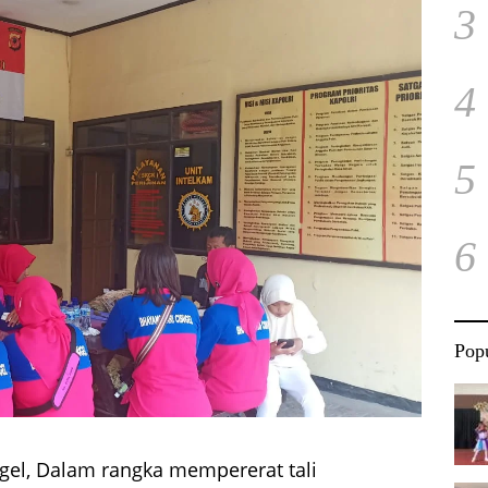
3
4
5
6
Popu
gel, Dalam rangka mempererat tali