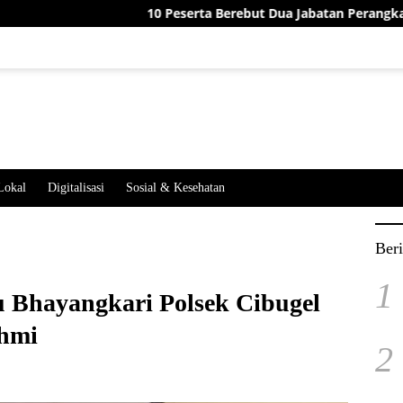
10 Peserta Berebut Dua Jabatan Perangkat Desa J
Lokal
Digitalisasi
Sosial & Kesehatan
Beri
1
u Bhayangkari Polsek Cibugel
ahmi
2