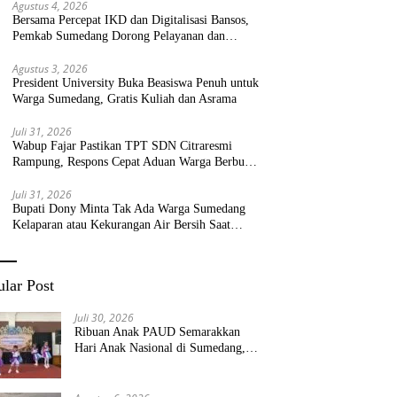
Agustus 4, 2026
Bersama Percepat IKD dan Digitalisasi Bansos,
Pemkab Sumedang Dorong Pelayanan dan
Bantuan Tepat Sasaran
Agustus 3, 2026
President University Buka Beasiswa Penuh untuk
Warga Sumedang, Gratis Kuliah dan Asrama
Juli 31, 2026
Wabup Fajar Pastikan TPT SDN Citraresmi
Rampung, Respons Cepat Aduan Warga Berbuah
Hasil
Juli 31, 2026
Bupati Dony Minta Tak Ada Warga Sumedang
Kelaparan atau Kekurangan Air Bersih Saat
Kemarau
lar Post
Juli 30, 2026
Ribuan Anak PAUD Semarakkan
Hari Anak Nasional di Sumedang,
Kadisdik: Wujudkan Anak Bahagia
dan Sekolah Bersih Sehat