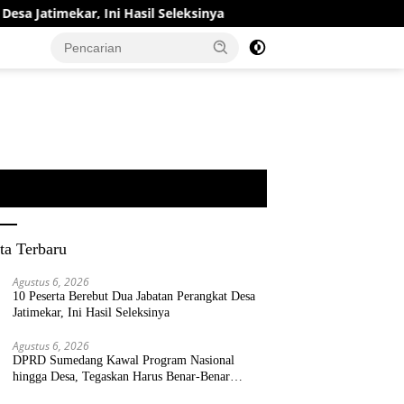
kar, Ini Hasil Seleksinya
DPRD Sumedang Kawal Program
ta Terbaru
Agustus 6, 2026
10 Peserta Berebut Dua Jabatan Perangkat Desa
Jatimekar, Ini Hasil Seleksinya
Agustus 6, 2026
DPRD Sumedang Kawal Program Nasional
hingga Desa, Tegaskan Harus Benar-Benar
Berpihak kepada Rakyat