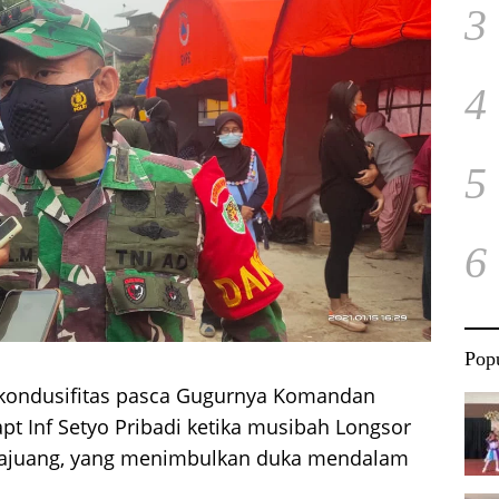
3
4
5
6
Popu
 kondusifitas pasca Gugurnya Komandan
apt Inf Setyo Pribadi ketika musibah Longsor
hajuang, yang menimbulkan duka mendalam