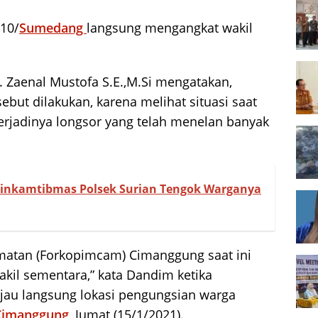
610/
Sumedang
langsung mengangkat wakil
nf. Zaenal Mustofa S.E.,M.Si mengatakan,
but dilakukan, karena melihat situasi saat
erjadinya longsor yang telah menelan banyak
binkamtibmas Polsek Surian Tengok Warganya
matan (Forkopimcam) Cimanggung saat ini
akil sementara,” kata Dandim ketika
njau langsung lokasi pengungsian warga
Cimanggung
, Jumat (15/1/2021).