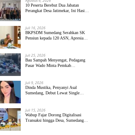
Agustus 6, 2026
10 Peserta Berebut Dua Jabatan
Perangkat Desa Jatimekar, Ini Hasil
Seleksinya
Juli 16, 2026
BKPSDM Sumedang Serahkan SK
Pensiun kepada 120 ASN, Apresiasi
Pengabdian Puluhan Tahun
Juli 25, 2026
Bau Sampah Menyengat, Pedagang
Pasar Wado Minta Pemkab
Sumedang Benahi Pengelolaan
Juli 9, 2026
Dinda Mustika, Penyanyi Asal
Sumedang, Debut Lewat Single
“Kau Teristimewa”
Juli 15, 2026
Wabup Fajar Dorong Digitalisasi
Transaksi hingga Desa, Sumedang
Targetkan Perluasan QRIS dan
ETPD