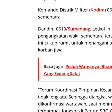
Komando Distrik Militer (
Kodim
) 0
sementara.
Dandim 0610/
Sumedang
, Letkol I
pengangkatan wakil sementara terse
ini cukup rumit untuk menangani t
korban jiwa.
Baca Juga
Peduli Warganya, Bha
Yang Sedang Sakit
“Forum Koordinasi Pimpinan Keca
tidak lengkap. Sehingga diangkat w
dikonfirmasi wartawan, saat meni
terdampak longsor di Perum SBG