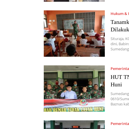
Hukum & P
Tanamka
Dilaku
Situraja, 
dini, Babi
Sumedang
Pemerint
HUT TN
Huni
Sumedang,
0610/Sumed
Baznas k
Pemerint