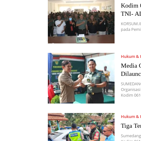
Kodim 0
TNI- A
KORSUM.ID 
pada Pemi
Hukum & P
Media 
Dilaunc
SUMEDANG,
Organisasi
Kodim 06
Hukum & P
Tiga Te
Sumedang,