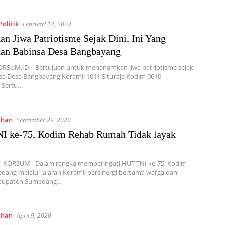
olitik
Februari 14, 2022
n Jiwa Patriotisme Sejak Dini, Ini Yang
kan Babinsa Desa Bangbayang
KORSUM.ID – Bertujuan untuk menanamkan jiwa patriotisme sejak
nsa Desa Bangbayang Koramil 1011 Situraja Kodim 0610
 Sertu…
ahan
September 29, 2020
I ke-75, Kodim Rehab Rumah Tidak layak
 KORSUM– Dalam rangka memperingati HUT TNI ke-75, Kodim
ang melalui jajaran Koramil bersinergi bersama warga dan
abupaten Sumedang…
ahan
April 9, 2020