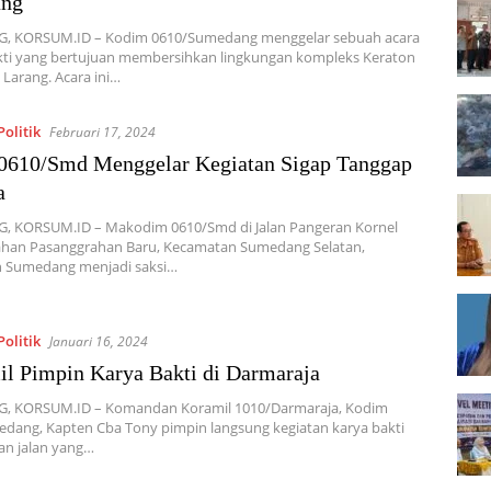
ng
 KORSUM.ID – Kodim 0610/Sumedang menggelar sebuah acara
kti yang bertujuan membersihkan lingkungan kompleks Keraton
Larang. Acara ini…
olitik
Februari 17, 2024
0610/Smd Menggelar Kegiatan Sigap Tanggap
a
 KORSUM.ID – Makodim 0610/Smd di Jalan Pangeran Kornel
rahan Pasanggrahan Baru, Kecamatan Sumedang Selatan,
 Sumedang menjadi saksi…
olitik
Januari 16, 2024
l Pimpin Karya Bakti di Darmaraja
 KORSUM.ID – Komandan Koramil 1010/Darmaraja, Kodim
dang, Kapten Cba Tony pimpin langsung kegiatan karya bakti
n jalan yang…