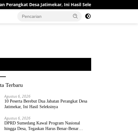
 Jatimekar, Ini Hasil Seleksinya
DPRD Sumedang Kawal P
ta Terbaru
Agustus 6, 2026
10 Peserta Berebut Dua Jabatan Perangkat Desa
Jatimekar, Ini Hasil Seleksinya
Agustus 6, 2026
DPRD Sumedang Kawal Program Nasional
hingga Desa, Tegaskan Harus Benar-Benar
Berpihak kepada Rakyat