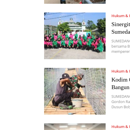
Hukum & P
Sinergi
Sumeda
SUMEDANG,
bersama B
memperera
Hukum & P
Kodim 0
Bangun 
SUMEDANG,
Gordon Ra
Dusun Bob
Hukum & P