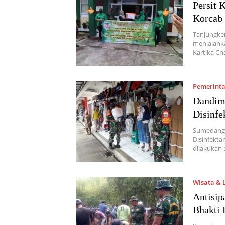
Persit 
Korcab 
Tanjungke
menjalanka
Kartika C
Pemerint
Dandim
Disinfe
Sumedang,
Disinfekta
dilakukan
Wisata & 
Antisip
Bhakti