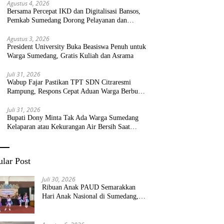
Agustus 4, 2026
Bersama Percepat IKD dan Digitalisasi Bansos,
Pemkab Sumedang Dorong Pelayanan dan
Bantuan Tepat Sasaran
Agustus 3, 2026
President University Buka Beasiswa Penuh untuk
Warga Sumedang, Gratis Kuliah dan Asrama
Juli 31, 2026
Wabup Fajar Pastikan TPT SDN Citraresmi
Rampung, Respons Cepat Aduan Warga Berbuah
Hasil
Juli 31, 2026
Bupati Dony Minta Tak Ada Warga Sumedang
Kelaparan atau Kekurangan Air Bersih Saat
Kemarau
lar Post
Juli 30, 2026
Ribuan Anak PAUD Semarakkan
Hari Anak Nasional di Sumedang,
Kadisdik: Wujudkan Anak Bahagia
dan Sekolah Bersih Sehat