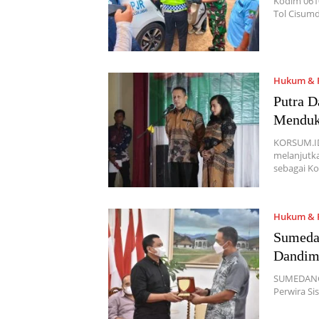
Kodim 061
Tol Cisu
Hukum & P
Putra D
Mendu
KORSUM.ID 
melanjutka
sebagai 
Hukum & P
Sumedan
Dandi
SUMEDANG 
Perwira Si