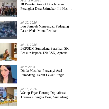
Agustus 6, 2026
10 Peserta Berebut Dua Jabatan
Perangkat Desa Jatimekar, Ini Hasil
Seleksinya
Juli 25, 2026
Bau Sampah Menyengat, Pedagang
Pasar Wado Minta Pemkab
Sumedang Benahi Pengelolaan
Juli 16, 2026
BKPSDM Sumedang Serahkan SK
Pensiun kepada 120 ASN, Apresiasi
Pengabdian Puluhan Tahun
Juli 9, 2026
Dinda Mustika, Penyanyi Asal
Sumedang, Debut Lewat Single
“Kau Teristimewa”
Juli 15, 2026
Wabup Fajar Dorong Digitalisasi
Transaksi hingga Desa, Sumedang
Targetkan Perluasan QRIS dan
ETPD