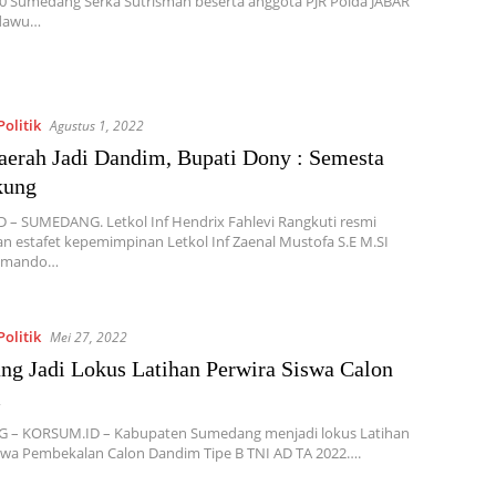
0 Sumedang Serka Sutrisman beserta anggota PJR Polda JABAR
mdawu…
olitik
Agustus 1, 2022
aerah Jadi Dandim, Bupati Dony : Semesta
kung
– SUMEDANG. Letkol Inf Hendrix Fahlevi Rangkuti resmi
n estafet kepemimpinan Letkol Inf Zaenal Mustofa S.E M.SI
Komando…
olitik
Mei 27, 2022
g Jadi Lokus Latihan Perwira Siswa Calon
m
– KORSUM.ID – Kabupaten Sumedang menjadi lokus Latihan
swa Pembekalan Calon Dandim Tipe B TNI AD TA 2022….