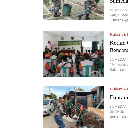
Sumeda
SUMEDANG,
Karya Bha
Sumedang 
Hukum & P
Kodim 
Bencan
SUMEDANG,
164, Kelu
Kabupaten
Hukum & P
Danrami
SUMEDANG,
0610/ Sume
penimbuna