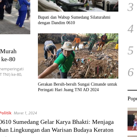
3
Bupati dan Wabup Sumedang Silaturahmi
dengan Dandim 0610
4
5
 Murah
 ke-80
6
memperingati
 TNI) ke-80,
Gerakan Bersih-bersih Sungai Cimande untuk
Peringati Hari Juang TNI AD 2024
Popu
olitik
Maret 1, 2024
0610 Sumedang Gelar Karya Bhakti: Menjaga
han Lingkungan dan Warisan Budaya Keraton