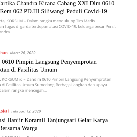
Kartika Chandra Kirana Cabang XXI Dim 0610
Rem 062 PD.III Siliwangi Peduli Covid-19
rta, KORSUM – Dalam rangka mendukung Tim Medis
n tugas di garda terdepan atasi COVID-19, keluarga besar Persit
handra…
ahan
Maret 26, 2020
 0610 Pimpin Langsung Penyemprotan
ktan di Fasilitas Umum
 KORSUM.id – Dandim 0610 Pimpin Langsung Penyemprotan
n di Fasilitas Umum Sumedang-Berbagai langkah dan upaya
 dalam rangka mencegah…
Lokal
Februari 12, 2020
asi Banjir Koramil Tanjungsari Gelar Karya
 Bersama Warga