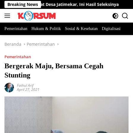
Langsung
an Perangkat Desa Jatimekar, Ini Hasil Seleksinya
Breaking News
DPRD 
ke
konten
Pemerintahan
Hukum & Politik
Sosial & Kesehatan
Digitalisasi
Beranda
Pemerintahan
Pemerintahan
Bergerak Maju, Bersama Cegah
Stunting
Fathul Arif
April 27, 2021