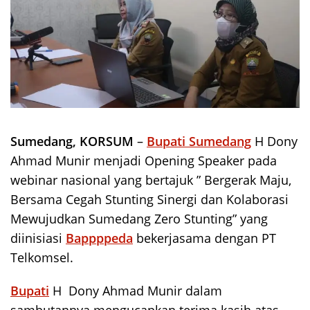
Sumedang, KORSUM
–
Bupati Sumedang
H Dony
Ahmad Munir menjadi Opening Speaker pada
webinar nasional yang bertajuk ” Bergerak Maju,
Bersama Cegah Stunting Sinergi dan Kolaborasi
Mewujudkan Sumedang Zero Stunting” yang
diinisiasi
Bappppeda
bekerjasama dengan PT
Telkomsel.
Bupati
H Dony Ahmad Munir dalam
sambutannya mengucapkan terima kasih atas