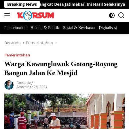
Langsung
ua Jabatan Perangkat Desa Jatimekar, Ini Hasil Seleksinya
Breaking News
ke
konten
Pemerintahan
Hukum & Politik
Sosial & Kesehatan
Digitalisasi
Beranda
Pemerintahan
Pemerintahan
Warga Kawungluwuk Gotong-Royong
Bangun Jalan Ke Mesjid
Fathul Arif
September 28, 2021