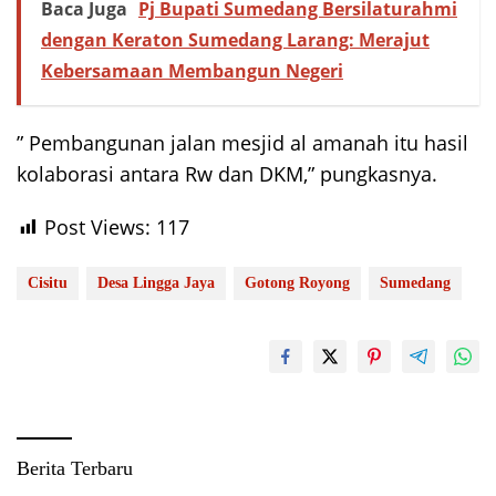
Baca Juga
Pj Bupati Sumedang Bersilaturahmi
dengan Keraton Sumedang Larang: Merajut
Kebersamaan Membangun Negeri
” Pembangunan jalan mesjid al amanah itu hasil
kolaborasi antara Rw dan DKM,” pungkasnya.
Post Views:
117
Cisitu
Desa Lingga Jaya
Gotong Royong
Sumedang
Berita Terbaru