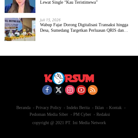
Lewat Single “Kau Teristimewa”
Juli 15, 2026
Wabup Fajar Dorong Digitalisasi Transaksi hingga
Desa, Sumedang Targetkan Perluasan QRIS dan
ETPD
Beranda
Privacy Policy
Indeks Berita
Iklan
Kontak
Pedoman Media Siber
PM Cyber
Redaksi
copyright @ 2021 PT. Ini Media Network