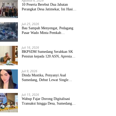
Agustus 6, 2026
10 Peserta Berebut Dua Jabatan
Perangkat Desa Jatimekar, Ini Hasil
Seleksinya
Juli 25, 2026
Bau Sampah Menyengat, Pedagang
Pasar Wado Minta Pemkab
Sumedang Benahi Pengelolaan
Juli 16, 2026
BKPSDM Sumedang Serahkan SK
Pensiun kepada 120 ASN, Apresiasi
Pengabdian Puluhan Tahun
Juli 9, 2026
Dinda Mustika, Penyanyi Asal
Sumedang, Debut Lewat Single
“Kau Teristimewa”
Juli 15, 2026
Wabup Fajar Dorong Digitalisasi
Transaksi hingga Desa, Sumedang
Targetkan Perluasan QRIS dan
ETPD