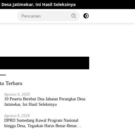
kar, Ini Hasil Seleksinya
DPRD Sumedang Kawal Program
ta Terbaru
Agustus 6, 2026
10 Peserta Berebut Dua Jabatan Perangkat Desa
Jatimekar, Ini Hasil Seleksinya
Agustus 6, 2026
DPRD Sumedang Kawal Program Nasional
hingga Desa, Tegaskan Harus Benar-Benar
Berpihak kepada Rakyat