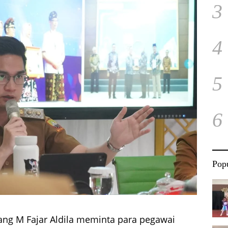
3
4
5
6
Popu
ng M Fajar Aldila meminta para pegawai