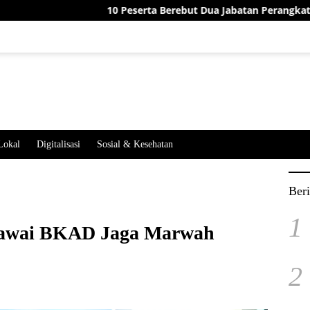
10 Peserta Berebut Dua Jabatan Perangkat Desa Jatime
Lokal
Digitalisasi
Sosial & Kesehatan
Beri
1
gawai BKAD Jaga Marwah
2