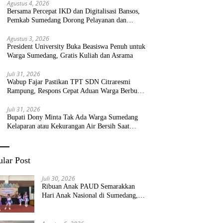
Agustus 4, 2026
Bersama Percepat IKD dan Digitalisasi Bansos,
Pemkab Sumedang Dorong Pelayanan dan
Bantuan Tepat Sasaran
Agustus 3, 2026
President University Buka Beasiswa Penuh untuk
Warga Sumedang, Gratis Kuliah dan Asrama
Juli 31, 2026
Wabup Fajar Pastikan TPT SDN Citraresmi
Rampung, Respons Cepat Aduan Warga Berbuah
Hasil
Juli 31, 2026
Bupati Dony Minta Tak Ada Warga Sumedang
Kelaparan atau Kekurangan Air Bersih Saat
Kemarau
lar Post
Juli 30, 2026
Ribuan Anak PAUD Semarakkan
Hari Anak Nasional di Sumedang,
Kadisdik: Wujudkan Anak Bahagia
dan Sekolah Bersih Sehat