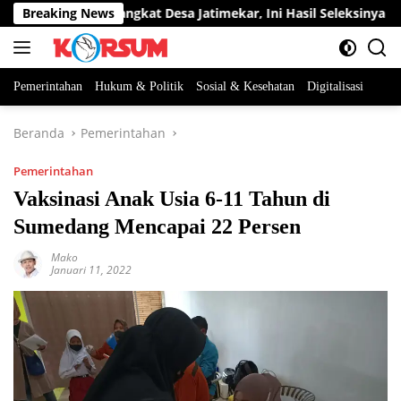
Langsung
a Jabatan Perangkat Desa Jatimekar, Ini Hasil Seleksinya
Breaking News
ke
konten
Pemerintahan
Hukum & Politik
Sosial & Kesehatan
Digitalisasi
Beranda
Pemerintahan
Pemerintahan
Vaksinasi Anak Usia 6-11 Tahun di
Sumedang Mencapai 22 Persen
Mako
Januari 11, 2022