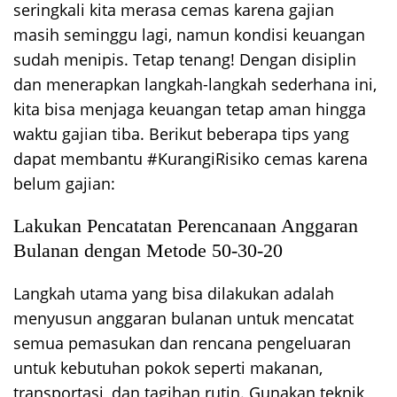
seringkali kita merasa cemas karena gajian
masih seminggu lagi, namun kondisi keuangan
sudah menipis. Tetap tenang! Dengan disiplin
dan menerapkan langkah-langkah sederhana ini,
kita bisa menjaga keuangan tetap aman hingga
waktu gajian tiba. Berikut beberapa tips yang
dapat membantu #KurangiRisiko cemas karena
belum gajian:
Lakukan Pencatatan Perencanaan Anggaran
Bulanan dengan Metode 50-30-20
Langkah utama yang bisa dilakukan adalah
menyusun anggaran bulanan untuk mencatat
semua pemasukan dan rencana pengeluaran
untuk kebutuhan pokok seperti makanan,
transportasi, dan tagihan rutin. Gunakan teknik