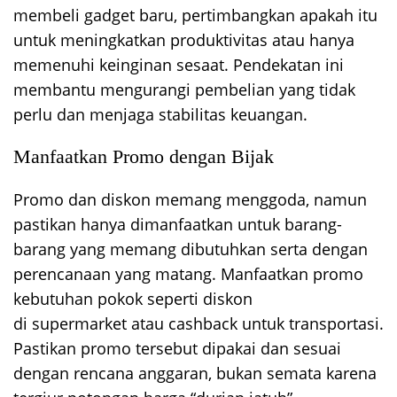
membeli gadget baru, pertimbangkan apakah itu
untuk meningkatkan produktivitas atau hanya
memenuhi keinginan sesaat. Pendekatan ini
membantu mengurangi pembelian yang tidak
perlu dan menjaga stabilitas keuangan.
Manfaatkan Promo dengan Bijak
Promo dan diskon memang menggoda, namun
pastikan hanya dimanfaatkan untuk barang-
barang yang memang dibutuhkan serta dengan
perencanaan yang matang. Manfaatkan promo
kebutuhan pokok seperti diskon
di supermarket atau cashback untuk transportasi.
Pastikan promo tersebut dipakai dan sesuai
dengan rencana anggaran, bukan semata karena