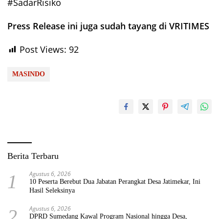
#SadarRisiko
Press Release ini juga sudah tayang di VRITIMES
Post Views:
92
MASINDO
Berita Terbaru
Agustus 6, 2026
1
10 Peserta Berebut Dua Jabatan Perangkat Desa Jatimekar, Ini
Hasil Seleksinya
Agustus 6, 2026
2
DPRD Sumedang Kawal Program Nasional hingga Desa,