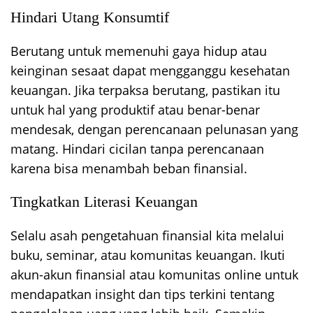
Hindari Utang Konsumtif
Berutang untuk memenuhi gaya hidup atau
keinginan sesaat dapat mengganggu kesehatan
keuangan. Jika terpaksa berutang, pastikan itu
untuk hal yang produktif atau benar-benar
mendesak, dengan perencanaan pelunasan yang
matang. Hindari cicilan tanpa perencanaan
karena bisa menambah beban finansial.
Tingkatkan Literasi Keuangan
Selalu asah pengetahuan finansial kita melalui
buku, seminar, atau komunitas keuangan. Ikuti
akun-akun finansial atau komunitas online untuk
mendapatkan insight dan tips terkini tentang