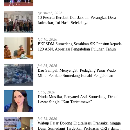
Sekolah Bersih Sehat
Agustus 6, 2026
10 Peserta Berebut Dua Jabatan Perangkat Desa
Jatimekar, Ini Hasil Seleksinya
Juli 16, 2026
BKPSDM Sumedang Serahkan SK Pensiun kepada
120 ASN, Apresiasi Pengabdian Puluhan Tahun
Juli 25, 2026
Bau Sampah Menyengat, Pedagang Pasar Wado
Minta Pemkab Sumedang Benahi Pengelolaan
Juli 9, 2026
Dinda Mustika, Penyanyi Asal Sumedang, Debut
Lewat Single “Kau Teristimewa”
Juli 15, 2026
Wabup Fajar Dorong Digitalisasi Transaksi hingga
Desa, Sumedang Targetkan Perluasan QRIS dan