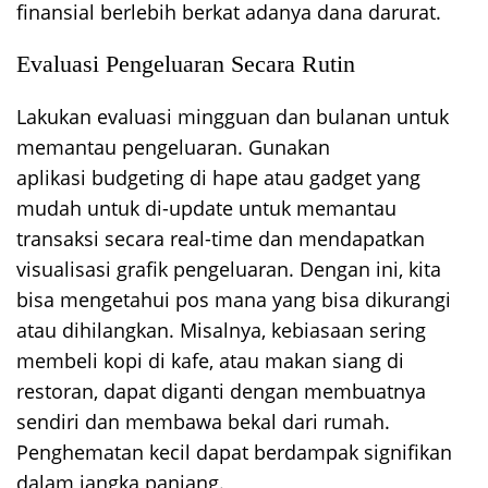
finansial berlebih berkat adanya dana darurat.
Evaluasi Pengeluaran Secara Rutin
Lakukan evaluasi mingguan dan bulanan untuk
memantau pengeluaran. Gunakan
aplikasi budgeting di hape atau gadget yang
mudah untuk di-update untuk memantau
transaksi secara real-time dan mendapatkan
visualisasi grafik pengeluaran. Dengan ini, kita
bisa mengetahui pos mana yang bisa dikurangi
atau dihilangkan. Misalnya, kebiasaan sering
membeli kopi di kafe, atau makan siang di
restoran, dapat diganti dengan membuatnya
sendiri dan membawa bekal dari rumah.
Penghematan kecil dapat berdampak signifikan
dalam jangka panjang.