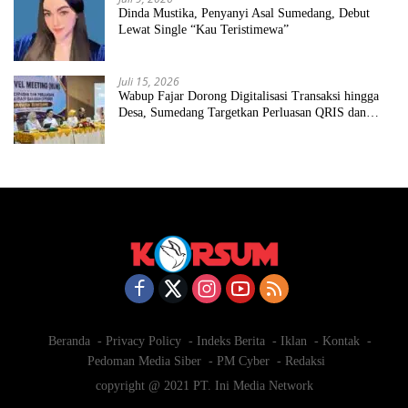
Dinda Mustika, Penyanyi Asal Sumedang, Debut
Lewat Single “Kau Teristimewa”
Juli 15, 2026
Wabup Fajar Dorong Digitalisasi Transaksi hingga
Desa, Sumedang Targetkan Perluasan QRIS dan
ETPD
Beranda
Privacy Policy
Indeks Berita
Iklan
Kontak
Pedoman Media Siber
PM Cyber
Redaksi
copyright @ 2021 PT. Ini Media Network