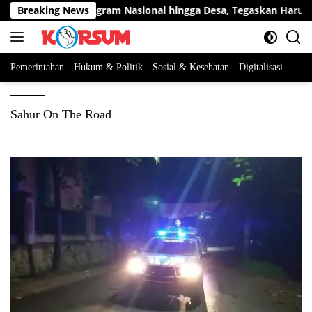
Langsung
dang Kawal Program Nasional hingga Desa, Tegaskan Harus Ben
Breaking News
ke
konten
Pemerintahan
Hukum & Politik
Sosial & Kesehatan
Digitalisasi
Sahur On The Road