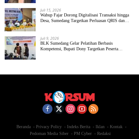
Juli 15, 2026
Wabup Fajar Dorong Digitalisasi Transaksi hingga
Desa, Sumedang Targetkan Perluasan QRIS dan
ETPD
Juli 9, 2026
BLK Sumedang Gelar Pelatihan Berbasis
Kompetensi, Bupati Dony Targetkan Peserta
Langsung Terserap Kerja
Beranda
Privacy Policy
Indeks Berita
Iklan
Kontak
Pedoman Media Siber
PM Cyber
Redaksi