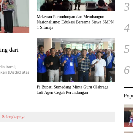
3
Melawan Perundungan dan Membangun
Nasionalisme: Edukasi Bersama Siswa SMPN
4
1 Situraja
5
ing dari
6
ia Ramli,
kan (Disdik) atas
Pj Bupati Sumedang Minta Guru Olahraga
Jadi Agen Cegah Perundungan
Popu
Selengkapnya