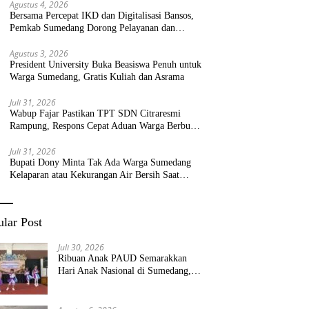
Agustus 4, 2026
Bersama Percepat IKD dan Digitalisasi Bansos,
Pemkab Sumedang Dorong Pelayanan dan
Bantuan Tepat Sasaran
Agustus 3, 2026
President University Buka Beasiswa Penuh untuk
Warga Sumedang, Gratis Kuliah dan Asrama
Juli 31, 2026
Wabup Fajar Pastikan TPT SDN Citraresmi
Rampung, Respons Cepat Aduan Warga Berbuah
Hasil
Juli 31, 2026
Bupati Dony Minta Tak Ada Warga Sumedang
Kelaparan atau Kekurangan Air Bersih Saat
Kemarau
lar Post
Juli 30, 2026
Ribuan Anak PAUD Semarakkan
Hari Anak Nasional di Sumedang,
Kadisdik: Wujudkan Anak Bahagia
dan Sekolah Bersih Sehat