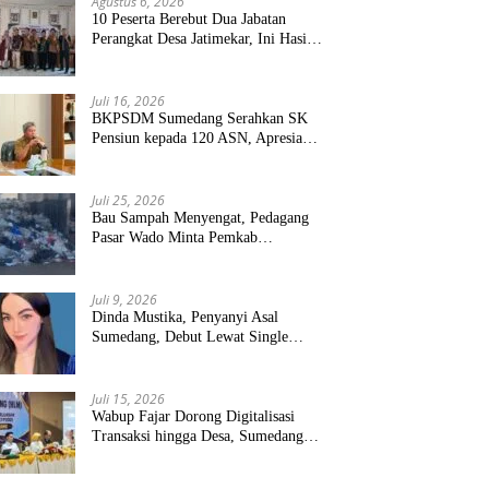
Agustus 6, 2026
10 Peserta Berebut Dua Jabatan
Perangkat Desa Jatimekar, Ini Hasil
Seleksinya
Juli 16, 2026
BKPSDM Sumedang Serahkan SK
Pensiun kepada 120 ASN, Apresiasi
Pengabdian Puluhan Tahun
Juli 25, 2026
Bau Sampah Menyengat, Pedagang
Pasar Wado Minta Pemkab
Sumedang Benahi Pengelolaan
Juli 9, 2026
Dinda Mustika, Penyanyi Asal
Sumedang, Debut Lewat Single
“Kau Teristimewa”
Juli 15, 2026
Wabup Fajar Dorong Digitalisasi
Transaksi hingga Desa, Sumedang
Targetkan Perluasan QRIS dan
ETPD