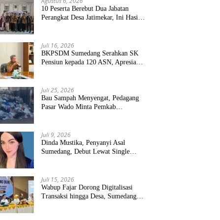
Agustus 6, 2026
10 Peserta Berebut Dua Jabatan
Perangkat Desa Jatimekar, Ini Hasil
Seleksinya
Juli 16, 2026
BKPSDM Sumedang Serahkan SK
Pensiun kepada 120 ASN, Apresiasi
Pengabdian Puluhan Tahun
Juli 25, 2026
Bau Sampah Menyengat, Pedagang
Pasar Wado Minta Pemkab
Sumedang Benahi Pengelolaan
Juli 9, 2026
Dinda Mustika, Penyanyi Asal
Sumedang, Debut Lewat Single
“Kau Teristimewa”
Juli 15, 2026
Wabup Fajar Dorong Digitalisasi
Transaksi hingga Desa, Sumedang
Targetkan Perluasan QRIS dan
ETPD