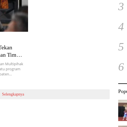
3
4
5
Tekan
pan Tim
6
an Multipihak
satu program
upaten…
Popu
Selengkapnya