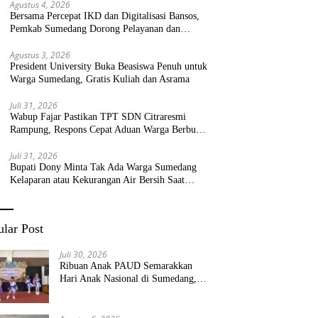
Agustus 4, 2026
Bersama Percepat IKD dan Digitalisasi Bansos,
Pemkab Sumedang Dorong Pelayanan dan
Bantuan Tepat Sasaran
Agustus 3, 2026
President University Buka Beasiswa Penuh untuk
Warga Sumedang, Gratis Kuliah dan Asrama
Juli 31, 2026
Wabup Fajar Pastikan TPT SDN Citraresmi
Rampung, Respons Cepat Aduan Warga Berbuah
Hasil
Juli 31, 2026
Bupati Dony Minta Tak Ada Warga Sumedang
Kelaparan atau Kekurangan Air Bersih Saat
Kemarau
lar Post
Juli 30, 2026
Ribuan Anak PAUD Semarakkan
Hari Anak Nasional di Sumedang,
Kadisdik: Wujudkan Anak Bahagia
dan Sekolah Bersih Sehat