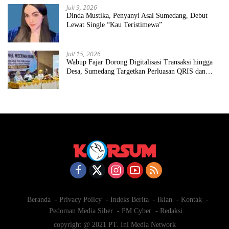
Juli 9, 2026
Dinda Mustika, Penyanyi Asal Sumedang, Debut
Lewat Single “Kau Teristimewa”
Juli 15, 2026
Wabup Fajar Dorong Digitalisasi Transaksi hingga
Desa, Sumedang Targetkan Perluasan QRIS dan
ETPD
Beranda
Privacy Policy
Indeks Berita
Iklan
Kontak
Pedoman Media Siber
PM Cyber
Redaksi
copyright @ 2021 PT. Ini Media Network