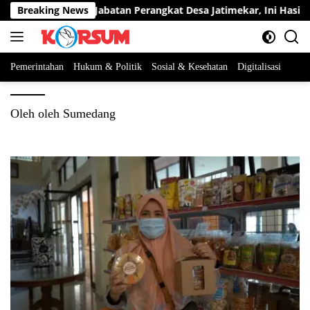
Langsung
rta Berebut Dua Jabatan Perangkat Desa Jatimekar, Ini Hasil Sel
Breaking News
ke
konten
Pemerintahan
Hukum & Politik
Sosial & Kesehatan
Digitalisasi
Oleh oleh Sumedang