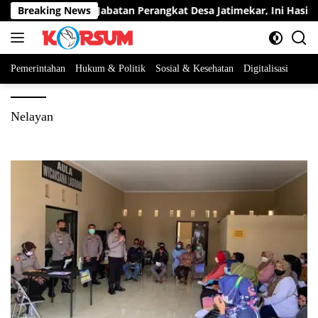
Langsung
rta Berebut Dua Jabatan Perangkat Desa Jatimekar, Ini Hasil Sel
Breaking News
ke
konten
Pemerintahan
Hukum & Politik
Sosial & Kesehatan
Digitalisasi
Nelayan