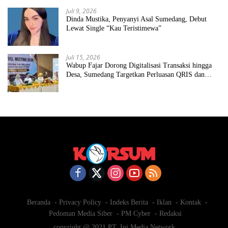
Juli 9, 2026
Dinda Mustika, Penyanyi Asal Sumedang, Debut
Lewat Single “Kau Teristimewa”
Juli 15, 2026
Wabup Fajar Dorong Digitalisasi Transaksi hingga
Desa, Sumedang Targetkan Perluasan QRIS dan
ETPD
Beranda
Privacy Policy
Indeks Berita
Iklan
Kontak
Pedoman Media Siber
PM Cyber
Redaksi
copyright @ 2021 PT. Ini Media Network