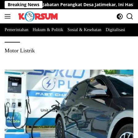
Langsung
erta Berebut Dua Jabatan Perangkat Desa Jatimekar, Ini Hasil Sel
Breaking News
ke
konten
Pemerintahan
Hukum & Politik
Sosial & Kesehatan
Digitalisasi
Motor Listrik