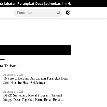
atan Perangkat Desa Jatimekar, Ini Hasil Seleksinya
DPR
ta Terbaru
Agustus 6, 2026
10 Peserta Berebut Dua Jabatan Perangkat Desa
Jatimekar, Ini Hasil Seleksinya
Agustus 6, 2026
DPRD Sumedang Kawal Program Nasional
hingga Desa, Tegaskan Harus Benar-Benar
Berpihak kepada Rakyat