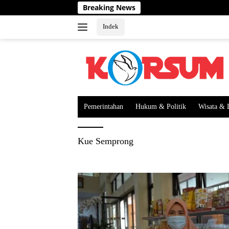
Langsung
Breaking News
ke
konten
Indek
Pemerintahan
Hukum & Politik
Wisata & 
Kue Semprong