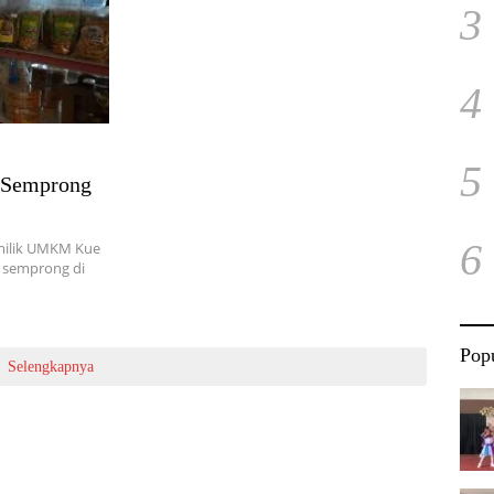
3
4
5
e Semprong
6
milik UMKM Kue
 semprong di
Popu
Selengkapnya