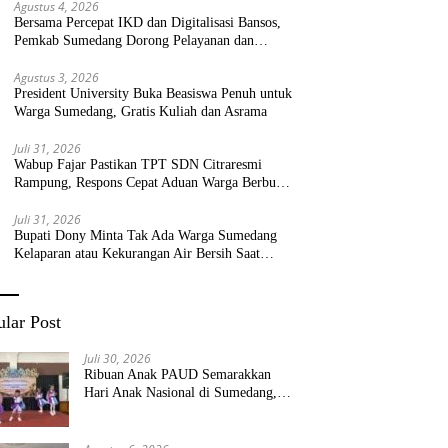
Agustus 4, 2026
Bersama Percepat IKD dan Digitalisasi Bansos,
Pemkab Sumedang Dorong Pelayanan dan
Bantuan Tepat Sasaran
Agustus 3, 2026
President University Buka Beasiswa Penuh untuk
Warga Sumedang, Gratis Kuliah dan Asrama
Juli 31, 2026
Wabup Fajar Pastikan TPT SDN Citraresmi
Rampung, Respons Cepat Aduan Warga Berbuah
Hasil
Juli 31, 2026
Bupati Dony Minta Tak Ada Warga Sumedang
Kelaparan atau Kekurangan Air Bersih Saat
Kemarau
lar Post
Juli 30, 2026
Ribuan Anak PAUD Semarakkan
Hari Anak Nasional di Sumedang,
Kadisdik: Wujudkan Anak Bahagia
dan Sekolah Bersih Sehat