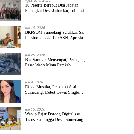
Agustus 6, 2026
10 Peserta Berebut Dua Jabatan
Perangkat Desa Jatimekar, Ini Hasil
Seleksinya
Juli 16, 2026
BKPSDM Sumedang Serahkan SK
Pensiun kepada 120 ASN, Apresiasi
Pengabdian Puluhan Tahun
Juli 25, 2026
Bau Sampah Menyengat, Pedagang
Pasar Wado Minta Pemkab
Sumedang Benahi Pengelolaan
Juli 9, 2026
Dinda Mustika, Penyanyi Asal
Sumedang, Debut Lewat Single
“Kau Teristimewa”
Juli 15, 2026
Wabup Fajar Dorong Digitalisasi
Transaksi hingga Desa, Sumedang
Targetkan Perluasan QRIS dan
ETPD