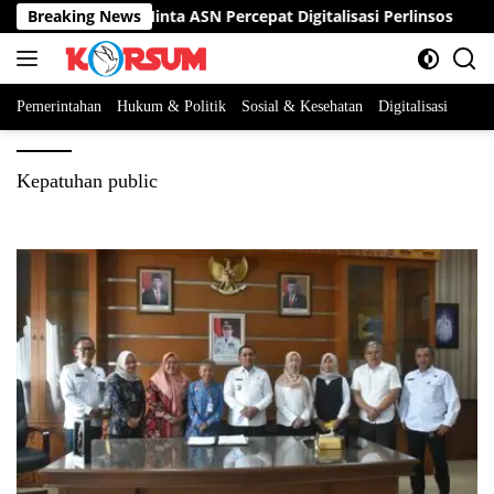
Langsung
kda Sumedang Minta ASN Percepat Digitalisasi Perlinsos
Breaking News
ke
konten
Pemerintahan
Hukum & Politik
Sosial & Kesehatan
Digitalisasi
Kepatuhan public