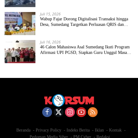
Juli 15, 2026
Wabup Fajar Dorong Digitalisasi Transaksi hingga
Desa, Sumedang Targetkan Perluasan QRIS dan
ETPD
Juli 16, 2026
46 Calon Mahasiswa Asal Sumedang Ikuti Program
Afirmasi UPI PGSD, Siapkan Guru Unggul Masa
Depan
Beranda
Privacy Policy
Indeks Berita
Iklan
Kontak
Pedoman Media Siber
PM Cyber
Redaksi