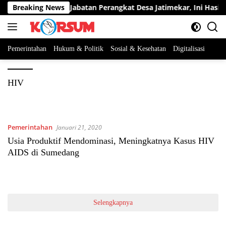
Langsung
serta Berebut Dua Jabatan Perangkat Desa Jatimekar, Ini Hasil Se
Breaking News
ke
konten
Pemerintahan
Hukum & Politik
Sosial & Kesehatan
Digitalisasi
HIV
Pemerintahan
Januari 21, 2020
Usia Produktif Mendominasi, Meningkatnya Kasus HIV
AIDS di Sumedang
Selengkapnya