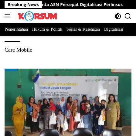
Langsung
kda Sumedang Minta ASN Percepat Digitalisasi Perlinsos
Breaking News
ke
konten
Pemerintahan
Hukum & Politik
Sosial & Kesehatan
Digitalisasi
Care Mobile