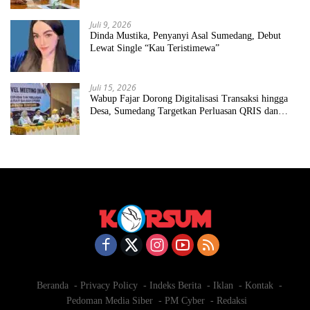
Juli 9, 2026
Dinda Mustika, Penyanyi Asal Sumedang, Debut
Lewat Single “Kau Teristimewa”
Juli 15, 2026
Wabup Fajar Dorong Digitalisasi Transaksi hingga
Desa, Sumedang Targetkan Perluasan QRIS dan
ETPD
Beranda
Privacy Policy
Indeks Berita
Iklan
Kontak
Pedoman Media Siber
PM Cyber
Redaksi