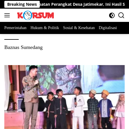
Langsung
 Berebut Dua Jabatan Perangkat Desa Jatimekar, Ini Hasil Seleks
Breaking News
ke
konten
Pemerintahan
Hukum & Politik
Sosial & Kesehatan
Digitalisasi
Baznas Sumedang