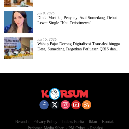
Juli 9, 2026
Dinda Mustika, Penyanyi Asal Sumedang, Debut
Lewat Single “Kau Teristimewa”
Juli 15, 2026
Wabup Fajar Dorong Digitalisasi Transaksi hingga
Desa, Sumedang Targetkan Perluasan QRIS dan
ETPD
Beranda
Privacy Policy
Indeks Berita
Iklan
Kontak
Pedoman Media Siber
PM Cyber
Redaksi