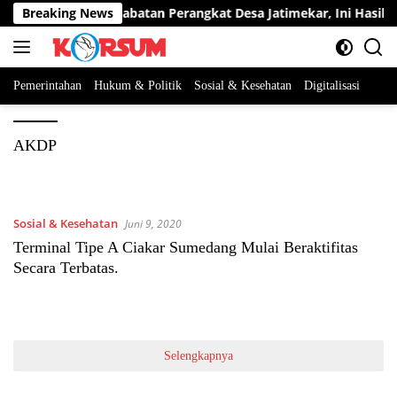
Langsung
erta Berebut Dua Jabatan Perangkat Desa Jatimekar, Ini Hasil Sel
Breaking News
ke
konten
Pemerintahan
Hukum & Politik
Sosial & Kesehatan
Digitalisasi
AKDP
Sosial & Kesehatan
Juni 9, 2020
Terminal Tipe A Ciakar Sumedang Mulai Beraktifitas
Secara Terbatas.
Selengkapnya