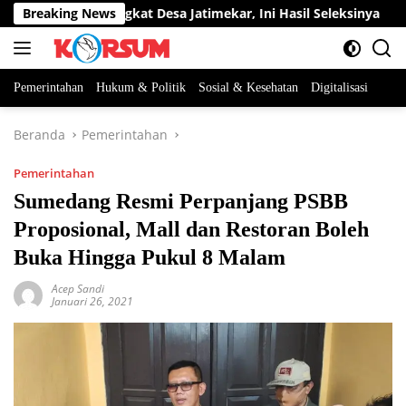
Langsung
abatan Perangkat Desa Jatimekar, Ini Hasil Seleksinya
Breaking News
D
ke
konten
Pemerintahan
Hukum & Politik
Sosial & Kesehatan
Digitalisasi
Beranda
Pemerintahan
Pemerintahan
Sumedang Resmi Perpanjang PSBB
Proposional, Mall dan Restoran Boleh
Buka Hingga Pukul 8 Malam
Acep Sandi
Januari 26, 2021