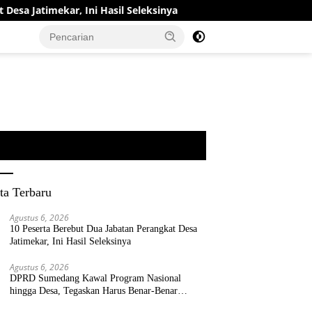
ar, Ini Hasil Seleksinya
DPRD Sumedang Kawal Program 
ta Terbaru
Agustus 6, 2026
10 Peserta Berebut Dua Jabatan Perangkat Desa
Jatimekar, Ini Hasil Seleksinya
Agustus 6, 2026
DPRD Sumedang Kawal Program Nasional
hingga Desa, Tegaskan Harus Benar-Benar
Berpihak kepada Rakyat