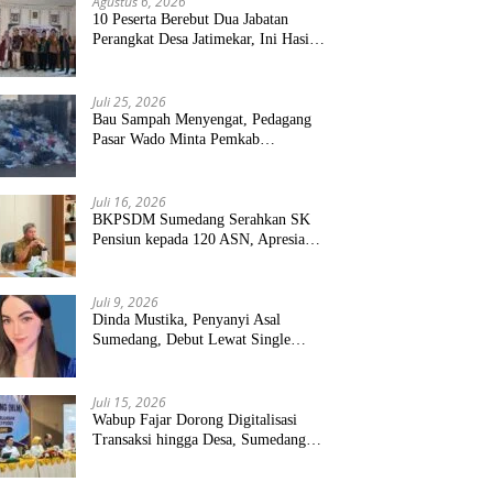
Agustus 6, 2026
10 Peserta Berebut Dua Jabatan
Perangkat Desa Jatimekar, Ini Hasil
Seleksinya
Juli 25, 2026
Bau Sampah Menyengat, Pedagang
Pasar Wado Minta Pemkab
Sumedang Benahi Pengelolaan
Juli 16, 2026
BKPSDM Sumedang Serahkan SK
Pensiun kepada 120 ASN, Apresiasi
Pengabdian Puluhan Tahun
Juli 9, 2026
Dinda Mustika, Penyanyi Asal
Sumedang, Debut Lewat Single
“Kau Teristimewa”
Juli 15, 2026
Wabup Fajar Dorong Digitalisasi
Transaksi hingga Desa, Sumedang
Targetkan Perluasan QRIS dan
ETPD