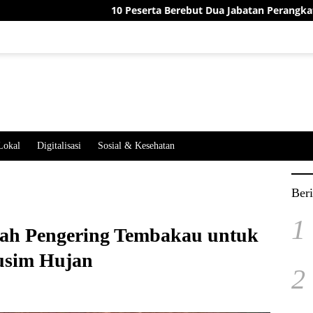
10 Peserta Berebut Dua Jabatan Perangkat Desa Jatimek
Lokal
Digitalisasi
Sosial & Kesehatan
Beri
1
h Pengering Tembakau untuk
usim Hujan
2