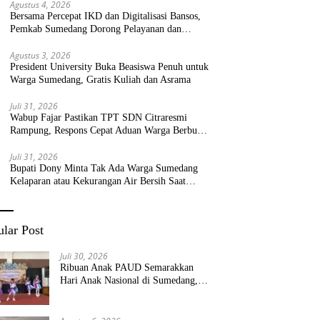
Agustus 4, 2026
Bersama Percepat IKD dan Digitalisasi Bansos,
Pemkab Sumedang Dorong Pelayanan dan
Bantuan Tepat Sasaran
Agustus 3, 2026
President University Buka Beasiswa Penuh untuk
Warga Sumedang, Gratis Kuliah dan Asrama
Juli 31, 2026
Wabup Fajar Pastikan TPT SDN Citraresmi
Rampung, Respons Cepat Aduan Warga Berbuah
Hasil
Juli 31, 2026
Bupati Dony Minta Tak Ada Warga Sumedang
Kelaparan atau Kekurangan Air Bersih Saat
Kemarau
lar Post
Juli 30, 2026
Ribuan Anak PAUD Semarakkan
Hari Anak Nasional di Sumedang,
Kadisdik: Wujudkan Anak Bahagia
dan Sekolah Bersih Sehat