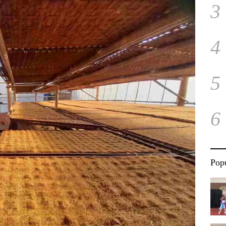
3
4
5
6
Popu