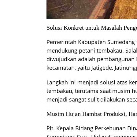
Solusi Konkret untuk Masalah Peng
Pemerintah Kabupaten Sumedang 
mendukung petani tembakau. Salah
diwujudkan adalah pembangunan
kecamatan, yaitu Jatigede, Jatinung
Langkah ini menjadi solusi atas ke
tembakau, terutama saat musim hu
menjadi sangat sulit dilakukan sec
Musim Hujan Hambat Produksi, Har
Plt. Kepala Bidang Perkebunan Di
Sumedang, Cucu Hidayat, menega