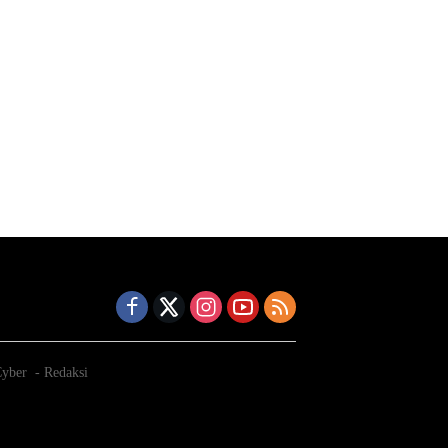
yber
Redaksi