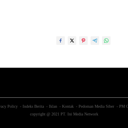
vacy Policy
Indeks Berita
Iklan
Kontak
Pedoman Media Siber
PM C
copyright @ 2021 PT. Ini Media Network