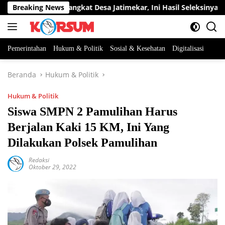
Langsung
ua Jabatan Perangkat Desa Jatimekar, Ini Hasil Seleksinya
Breaking News
ke
konten
Pemerintahan
Hukum & Politik
Sosial & Kesehatan
Digitalisasi
Beranda
Hukum & Politik
Hukum & Politik
Siswa SMPN 2 Pamulihan Harus
Berjalan Kaki 15 KM, Ini Yang
Dilakukan Polsek Pamulihan
Redaksi
Oktober 29, 2022