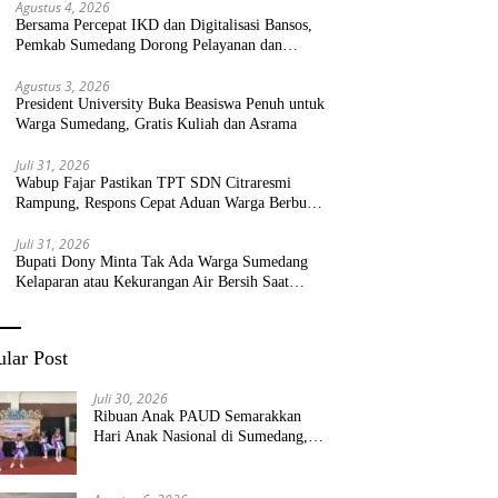
Agustus 4, 2026
Bersama Percepat IKD dan Digitalisasi Bansos,
Pemkab Sumedang Dorong Pelayanan dan
Bantuan Tepat Sasaran
Agustus 3, 2026
President University Buka Beasiswa Penuh untuk
Warga Sumedang, Gratis Kuliah dan Asrama
Juli 31, 2026
Wabup Fajar Pastikan TPT SDN Citraresmi
Rampung, Respons Cepat Aduan Warga Berbuah
Hasil
Juli 31, 2026
Bupati Dony Minta Tak Ada Warga Sumedang
Kelaparan atau Kekurangan Air Bersih Saat
Kemarau
lar Post
Juli 30, 2026
Ribuan Anak PAUD Semarakkan
Hari Anak Nasional di Sumedang,
Kadisdik: Wujudkan Anak Bahagia
dan Sekolah Bersih Sehat