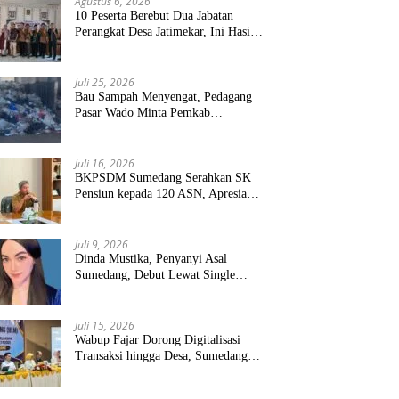
Agustus 6, 2026
10 Peserta Berebut Dua Jabatan
Perangkat Desa Jatimekar, Ini Hasil
Seleksinya
Juli 25, 2026
Bau Sampah Menyengat, Pedagang
Pasar Wado Minta Pemkab
Sumedang Benahi Pengelolaan
Juli 16, 2026
BKPSDM Sumedang Serahkan SK
Pensiun kepada 120 ASN, Apresiasi
Pengabdian Puluhan Tahun
Juli 9, 2026
Dinda Mustika, Penyanyi Asal
Sumedang, Debut Lewat Single
“Kau Teristimewa”
Juli 15, 2026
Wabup Fajar Dorong Digitalisasi
Transaksi hingga Desa, Sumedang
Targetkan Perluasan QRIS dan
ETPD