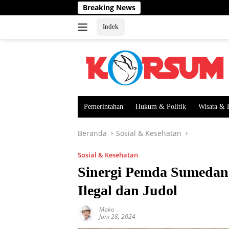
Langsung
Breaking News
ke
konten
Indek
Pemerintahan
Hukum & Politik
Wisata & 
Beranda
Sosial & Kesehatan
Sosial & Kesehatan
Sinergi Pemda Sumedan
Ilegal dan Judol
Mako
Juni 28, 2024