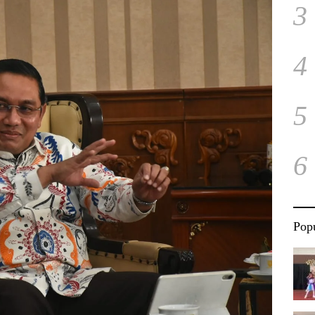
3
4
5
6
Popu