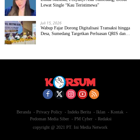
Lewat Single “Kau Teristimewa”
Juli 15, 2026
Wabup Fajar Dorong Digitalisasi Transaksi hingga
Desa, Sumedang Targetkan Perluasan QRIS dan
ETPD
Beranda
Privacy Policy
Indeks Berita
Iklan
Kontak
Pedoman Media Siber
PM Cyber
Redaksi
copyright @ 2021 PT. Ini Media Network