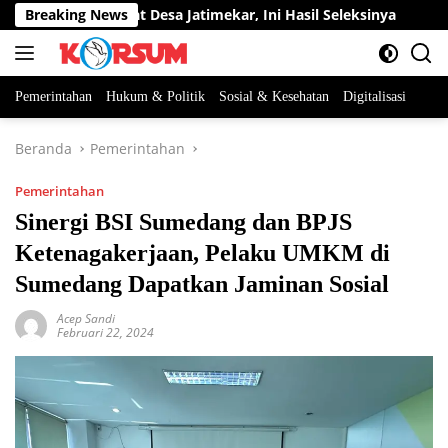
Langsung
an Perangkat Desa Jatimekar, Ini Hasil Seleksinya
Breaking News
DPRD 
ke
konten
Pemerintahan
Hukum & Politik
Sosial & Kesehatan
Digitalisasi
Beranda
Pemerintahan
Pemerintahan
Sinergi BSI Sumedang dan BPJS
Ketenagakerjaan, Pelaku UMKM di
Sumedang Dapatkan Jaminan Sosial
Acep Sandi
Februari 22, 2024